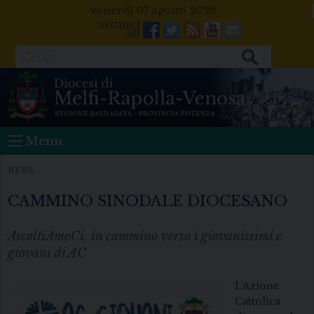
Skip
venerdì 07 agosto 2026
to
Facebook
Twitter
Feeds
Youtube
Mail
content
Cerca
Menu
NEWS
CAMMINO SINODALE DIOCESANO
AscoltiAmoCi, in cammino verso i giovanissimi e
giovani di AC
L’Azione
Cattolica