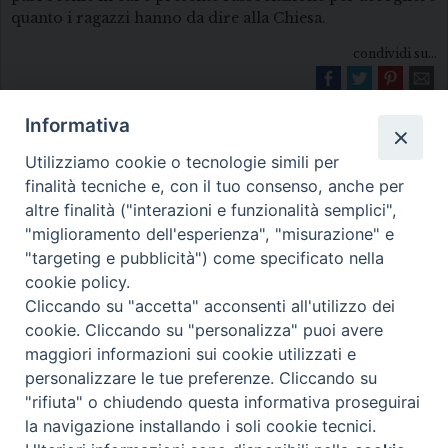
quanto i ragazzi hanno da dire alla Chiesa.
condividi su...
Informativa
Utilizziamo cookie o tecnologie simili per
finalità tecniche e, con il tuo consenso, anche per
altre finalità ("interazioni e funzionalità semplici",
"miglioramento dell'esperienza", "misurazione" e
Diocesi di Melfi Rapolla Venosa
"targeting e pubblicità") come specificato nella
cookie policy.
• Largo Duomo, 12 - 85025 MELFI (PZ) •
Cliccando su "accetta" acconsenti all'utilizzo dei
Tel. 0972238604
cookie. Cliccando su "personalizza" puoi avere
PEC ufficiale della Diocesi:
maggiori informazioni sui cookie utilizzati e
personalizzare le tue preferenze. Cliccando su
diocesi.melfi_rapolla_venosa@legalmail.it
"rifiuta" o chiudendo questa informativa proseguirai
la navigazione installando i soli cookie tecnici.