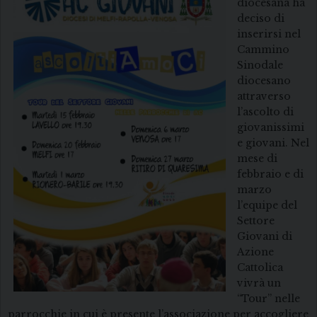
diocesana ha
deciso di
inserirsi nel
Cammino
Sinodale
diocesano
attraverso
l’ascolto di
giovanissimi
e giovani. Nel
mese di
febbraio e di
marzo
l’equipe del
Settore
Giovani di
Azione
Cattolica
vivrà un
“Tour” nelle
parrocchie in cui è presente l’associazione per accogliere