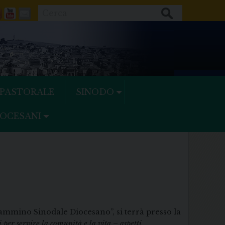
Cerca
ok
tter
Feeds
Youtube
Mail
 PASTORALE
SINODO
IOCESANI
ammino Sinodale Diocesano”, si terrà presso la
 per servire la comunità e la vita – aspetti