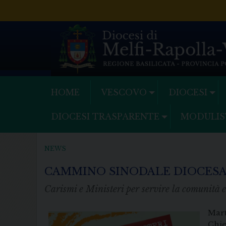
Skip
to
content
HOME
VESCOVO
DIOCESI
DIOCESI TRASPARENTE
MODULIS
NEWS
CAMMINO SINODALE DIOCES
Carismi e Ministeri per servire la comunità e
Mart
Chie