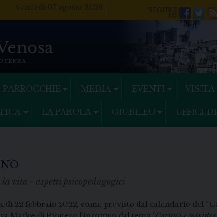
venerdì 07 agosto 2026
Facebo
Twi
PARROCCHIE
MEDIA
EVENTI
VISITA
TICA
LA PAROLA
GIUBILEO
UFFICI D
ANO
 la vita - aspetti psicopedagogici
edì 22 febbraio 2022, come previsto dal calendario del “C
sa Madre di Rionero l’incontro dal tema “
Carismi e ministeri