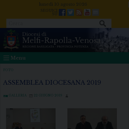
Skip
lunedì 10 agosto 2026
to
Facebook
Twitter
Feeds
Youtube
Mail
content
Cerca
Menu
FOTO
ASSEMBLEA DIOCESANA 2019
GALLERIA
22 GIUGNO 2019