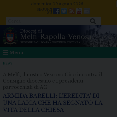
Skip
domenica 09 agosto 2026
to
Facebook
Twitter
Feeds
Youtube
Mail
content
Cerca
Menu
NEWS
A Melfi, il nostro Vescovo Ciro incontra il
Consiglio diocesano e i presidenti
parrocchiali di AC
ARMIDA BARELLI: L’EREDITA’ DI
UNA LAICA CHE HA SEGNATO LA
VITA DELLA CHIESA