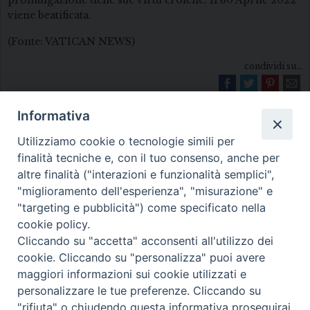
promulgazione delle sue virtù eroiche. Il 30 Aprile 2022
viene beatificata.
(Fonte: VATICAN NEWS)
condividi su...
Informativa
Utilizziamo cookie o tecnologie simili per
finalità tecniche e, con il tuo consenso, anche per
altre finalità ("interazioni e funzionalità semplici",
"miglioramento dell'esperienza", "misurazione" e
Diocesi di Melfi Rapolla Venosa
"targeting e pubblicità") come specificato nella
cookie policy.
• Largo Duomo, 12 - 85025 MELFI (PZ) •
Cliccando su "accetta" acconsenti all'utilizzo dei
Tel. 0972238604
cookie. Cliccando su "personalizza" puoi avere
PEC ufficiale della Diocesi:
maggiori informazioni sui cookie utilizzati e
personalizzare le tue preferenze. Cliccando su
diocesi.melfi_rapolla_venosa@legalmail.it
"rifiuta" o chiudendo questa informativa proseguirai