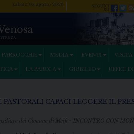
sabato 08 agosto 2026
Facebo
Twi
PARROCCHIE
MEDIA
EVENTI
VISITA
TICA
LA PAROLA
GIUBILEO
UFFICI D
 PASTORALI CAPACI LEGGERE IL PRE
Consiliare del Comune di Melfi - INCONTRO CON MON