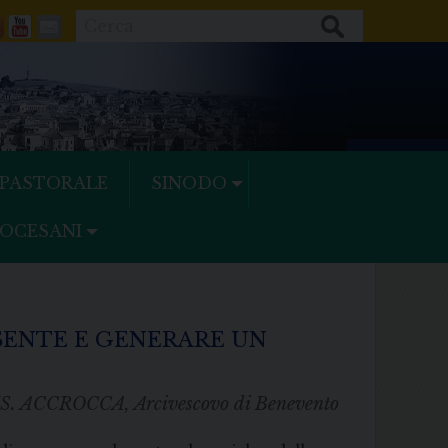
Cerca
ok
tter
Feeds
Youtube
Mail
 PASTORALE
SINODO
IOCESANI
SENTE E GENERARE UN
S. ACCROCCA, Arcivescovo di Benevento