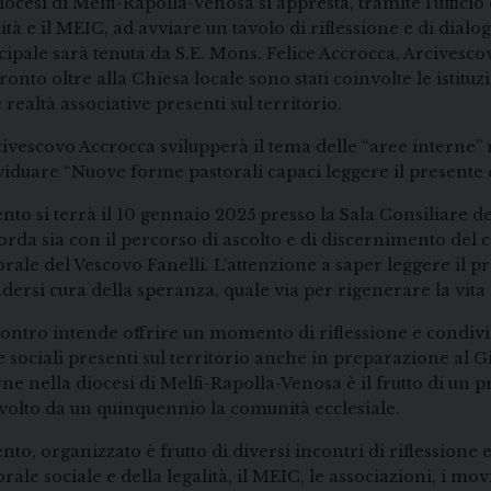
iocesi di Melfi-Rapolla-Venosa si appresta, tramite l’ufficio
lità e il MEIC, ad avviare un tavolo di riflessione e di dial
cipale sarà tenuta da S.E. Mons. Felice Accrocca, Arcivesco
ronto oltre alla Chiesa locale sono stati coinvolte le istituz
 realtà associative presenti sul territorio.
civescovo Accrocca svilupperà il tema delle “aree interne” n
viduare “Nuove forme pastorali capaci leggere il present
ento si terrà il 10 gennaio 2025 presso la Sala Consiliare d
orda sia con il percorso di ascolto e di discernimento del 
orale del Vescovo Fanelli. L’attenzione a saper leggere il
dersi cura della speranza, quale via per rigenerare la vita 
contro intende offrire un momento di riflessione e condivis
e sociali presenti sul territorio anche in preparazione al Gi
rne nella diocesi di Melfi-Rapolla-Venosa è il frutto di un 
volto da un quinquennio la comunità ecclesiale.
nto, organizzato è frutto di diversi incontri di riflessione e
orale sociale e della legalità, il MEIC, le associazioni, i mov