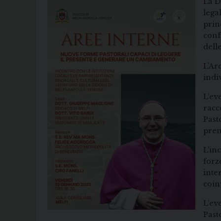
La D
lega
prin
conf
delle
L’Ar
indi
L’ev
racc
Past
pren
L’in
forz
inte
coin
L’eve
Past