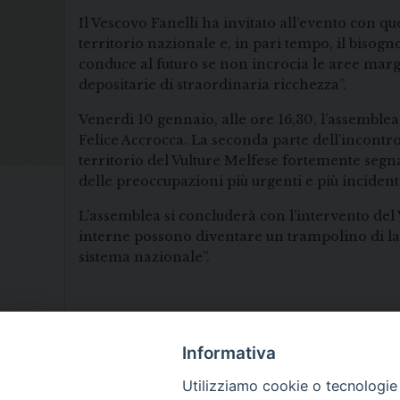
Il Vescovo Fanelli ha invitato all’evento con q
territorio nazionale e, in pari tempo, il bisogn
conduce al futuro se non incrocia le aree marg
depositarie di straordinaria ricchezza”.
Venerdì 10 gennaio, alle ore 16,30, l’assemblea 
Felice Accrocca. La seconda parte dell’incontro
territorio del Vulture Melfese fortemente segnat
delle preoccupazioni più urgenti e più incidenti
L’assemblea si concluderà con l’intervento del 
interne possono diventare un trampolino di lanci
sistema nazionale”.
Informativa
Utilizziamo cookie o tecnologie s