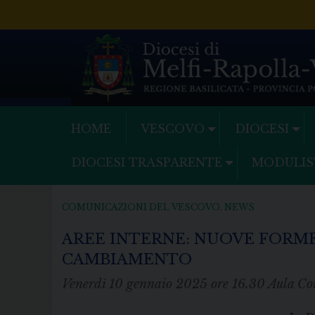
Skip
to
content
HOME
VESCOVO
DIOCESI
DIOCESI TRASPARENTE
MODULIS
COMUNICAZIONI DEL VESCOVO
,
NEWS
AREE INTERNE: NUOVE FORME
CAMBIAMENTO
Venerdì 10 gennaio 2025 ore 16.30 Aula 