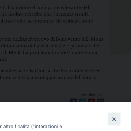
re l’abbandono di una parte rilevante del
o ha inoltre ribadito che “nessuna strada
liano e che, accomunate da criticità, sono
orevole dell’Arcivescovo di Benevento S.E. Mons.
dimensioni della vita sociale e pastorale del
la di Melfi. La problematica del lavoro è una
ani.
apevolezza della Chiesa che le cosiddette Aree
tante criticità a vantaggio anche dell’intero
condividi su...
altre finalità ("interazioni e