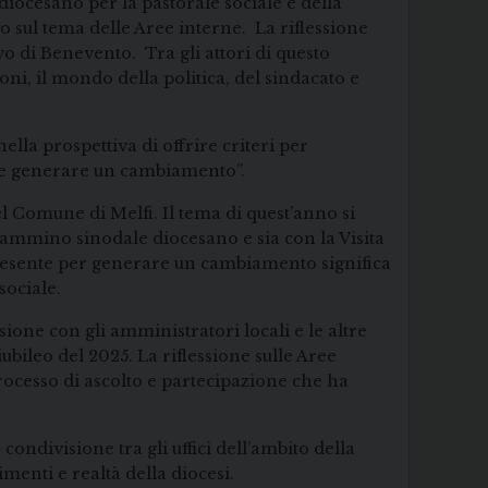
 diocesano per la pastorale sociale e della
ogo sul tema delle Aree interne. La riflessione
vo di Benevento. Tra gli attori di questo
ioni, il mondo della politica, del sindacato e
ella prospettiva di offrire criteri per
e e generare un cambiamento”.
el Comune di Melfi. Il tema di quest’anno si
cammino sinodale diocesano e sia con la Visita
 presente per generare un cambiamento significa
sociale.
ione con gli amministratori locali e le altre
ubileo del 2025. La riflessione sulle Aree
processo di ascolto e partecipazione che ha
 condivisione tra gli uffici dell’ambito della
imenti e realtà della diocesi.