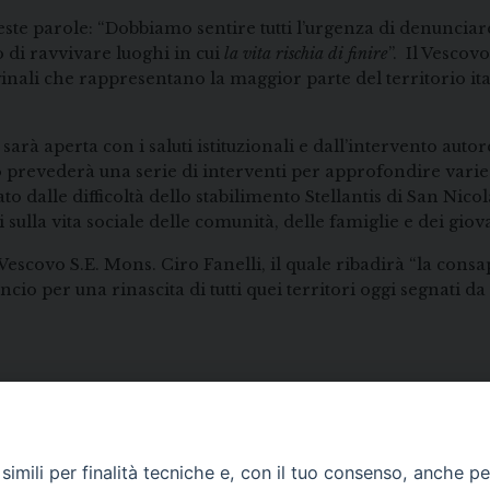
ueste parole: “Dobbiamo sentire tutti l’urgenza di denuncia
o di ravvivare luoghi in cui
la vita rischia di finire
”. Il Vescov
inali che rappresentano la maggior parte del territorio ita
sarà aperta con i saluti istituzionali e dall’intervento aut
 prevederà una serie di interventi per approfondire varie 
o dalle difficoltà dello stabilimento Stellantis di San Nico
 sulla vita sociale delle comunità, delle famiglie e dei giov
Vescovo S.E. Mons. Ciro Fanelli, il quale ribadirà “la cons
o per una rinascita di tutti quei territori oggi segnati da 
imili per finalità tecniche e, con il tuo consenso, anche per 