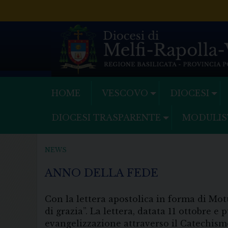
Skip
to
content
HOME
VESCOVO
DIOCESI
DIOCESI TRASPARENTE
MODULIS
NEWS
ANNO DELLA FEDE
Con la lettera apostolica in forma di Mot
di grazia”. La lettera, datata 11 ottobre 
evangelizzazione attraverso il Catechismo