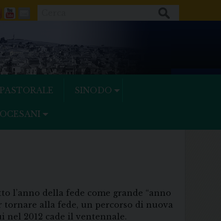
Cerca
ok
tter
Feeds
Youtube
Mail
 PASTORALE
SINODO
IOCESANI
tto l’anno della fede come grande “anno
er tornare alla fede, un percorso di nuova
i nel 2012 cade il ventennale.