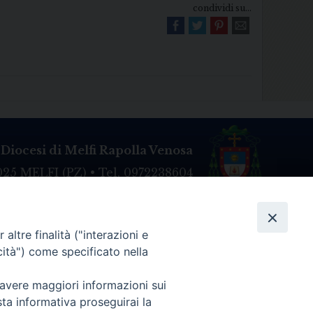
condividi su...
Diocesi di Melfi Rapolla Venosa
025 MELFI (PZ) • Tel. 0972238604
melfi_rapolla_venosa@legalmail.it
altre finalità ("interazioni e
cità") come specificato nella
 avere maggiori informazioni sui
sta informativa proseguirai la