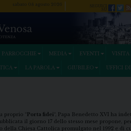
sabato 08 agosto 2026
Facebo
Twi
PARROCCHIE
MEDIA
EVENTI
VISITA
TICA
LA PAROLA
GIUBILEO
UFFICI D
u proprio “
Porta fidei
“, Papa Benedetto XVI ha inde
e pubblicata il giorno 17 dello stesso mese propone, p
 della Chiesa Cattolica promulgato nel 1992 e di cu