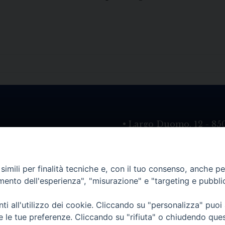
• Largo Duomo, 12 - 85
PEC ufficiale della Diocesi: diocesi.
imili per finalità tecniche e, con il tuo consenso, anche per 
amento dell'esperienza", "misurazione" e "targeting e pubbli
i all'utilizzo dei cookie. Cliccando su "personalizza" puoi
re le tue preferenze. Cliccando su "rifiuta" o chiudendo que