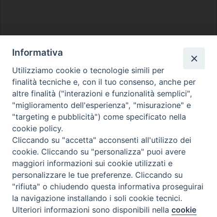
Informativa
Utilizziamo cookie o tecnologie simili per
Diocesi di Melfi Rapolla Venosa
finalità tecniche e, con il tuo consenso, anche per
• Largo Duomo, 12 - 85025 MELFI (PZ) •
altre finalità ("interazioni e funzionalità semplici",
"miglioramento dell'esperienza", "misurazione" e
Tel. 0972238604
"targeting e pubblicità") come specificato nella
PEC ufficiale della Diocesi:
cookie policy.
diocesi.melfi_rapolla_venosa@legalmail.it
Cliccando su "accetta" acconsenti all'utilizzo dei
cookie. Cliccando su "personalizza" puoi avere
maggiori informazioni sui cookie utilizzati e
personalizzare le tue preferenze. Cliccando su
"rifiuta" o chiudendo questa informativa proseguirai
la navigazione installando i soli cookie tecnici.
Ulteriori informazioni sono disponibili nella
cookie
Preferenze Cookie