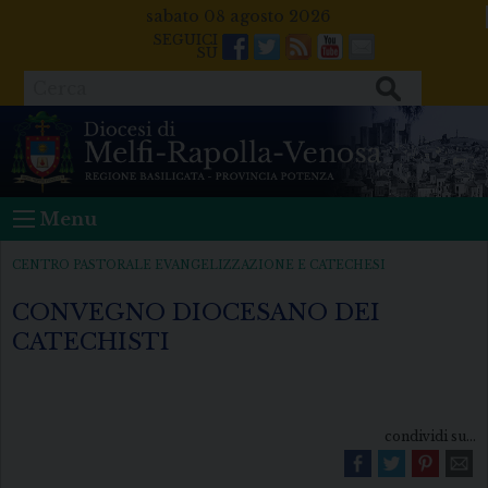
Skip
sabato 08 agosto 2026
to
Facebook
Twitter
Feeds
Youtube
Mail
content
Cerca
Menu
CENTRO PASTORALE EVANGELIZZAZIONE E CATECHESI
CONVEGNO DIOCESANO DEI
CATECHISTI
condividi su...