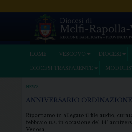
Skip
to
content
HOME
VESCOVO
DIOCESI
DIOCESI TRASPARENTE
MODULIS
NEWS
ANNIVERSARIO ORDINAZIONE
Riportiamo in allegato il file audio, cura
febbraio u.s. in occasione del 14° anniver
Venosa.