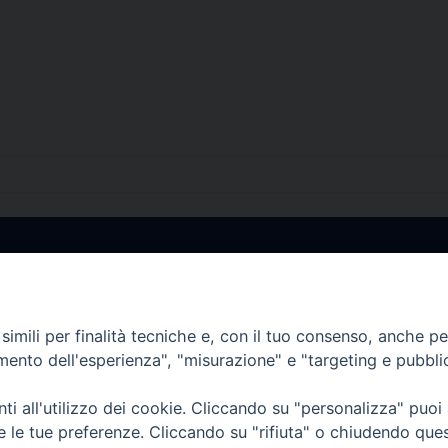
• Largo Duomo, 12 - 85
PEC ufficiale della Diocesi: diocesi.
imili per finalità tecniche e, con il tuo consenso, anche per 
amento dell'esperienza", "misurazione" e "targeting e pubbli
i all'utilizzo dei cookie. Cliccando su "personalizza" puoi
re le tue preferenze. Cliccando su "rifiuta" o chiudendo que