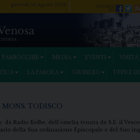
giovedì 06 agosto 2026
Facebo
Twi
PARROCCHIE
MEDIA
EVENTI
VISITA
TICA
LA PAROLA
GIUBILEO
UFFICI D
 MONS. TODISCO
to da Radio Kolbe, dell’omelia tenuta da S.E. il Ves
sario della Sua ordinazione Episcopale e del Suo ing