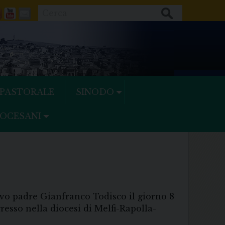
Cerca
ok
tter
Feeds
Youtube
Mail
 PASTORALE
SINODO
IOCESANI
covo padre Gianfranco Todisco il giorno 8
resso nella diocesi di Melfi-Rapolla-