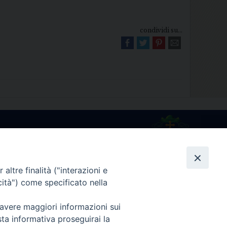
condividi su...
Diocesi di Melfi Rapolla Venosa
025 MELFI (PZ) • Tel. 0972238604
melfi_rapolla_venosa@legalmail.it
altre finalità ("interazioni e
cità") come specificato nella
 avere maggiori informazioni sui
sta informativa proseguirai la