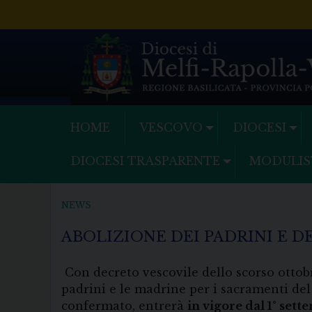
Skip
to
content
HOME
VESCOVO
DIOCESI
DIOCESI TRASPARENTE
MODULIS
NEWS
ABOLIZIONE DEI PADRINI E 
Con decreto vescovile dello scorso ottobr
padrini e le madrine per i sacramenti del 
confermato, entrerà
in vigore dal 1° sett