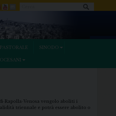
Cerca
ok
tter
Feeds
Youtube
Mail
 PASTORALE
SINODO
IOCESANI
fi-Rapolla-Venosa vengolo aboliti i
lidità triennale e potrà essere abolito o