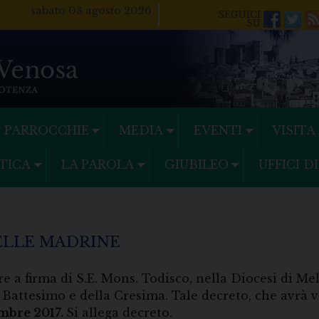
sabato 08 agosto 2026
Facebo
Twi
PARROCCHIE
MEDIA
EVENTI
VISITA
TICA
LA PAROLA
GIUBILEO
UFFICI D
DELLE MADRINE
e a firma di S.E. Mons. Todisco, nella Diocesi di Mel
Battesimo e della Cresima. Tale decreto, che avrà va
embre 2017.
Si allega decreto.