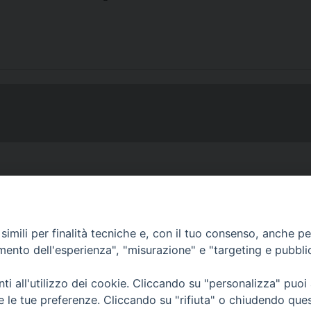
imili per finalità tecniche e, con il tuo consenso, anche per 
amento dell'esperienza", "misurazione" e "targeting e pubbli
• Largo Duomo, 12 - 85
i all'utilizzo dei cookie. Cliccando su "personalizza" puoi
PEC ufficiale della Diocesi: diocesi.
re le tue preferenze. Cliccando su "rifiuta" o chiudendo que