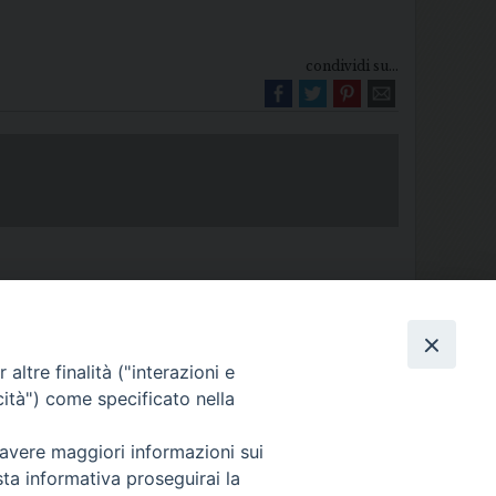
condividi su...
altre finalità ("interazioni e
cità") come specificato nella
Diocesi di Melfi Rapolla Venosa
025 MELFI (PZ) • Tel. 0972238604
 avere maggiori informazioni sui
melfi_rapolla_venosa@legalmail.it
sta informativa proseguirai la