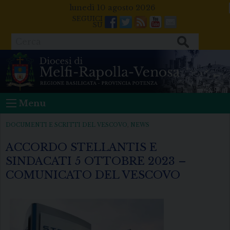
Skip
lunedì 10 agosto 2026
to
Facebook
Twitter
Feeds
Youtube
Mail
content
Cerca
Menu
DOCUMENTI E SCRITTI DEL VESCOVO
,
NEWS
ACCORDO STELLANTIS E
SINDACATI 5 OTTOBRE 2023 –
COMUNICATO DEL VESCOVO