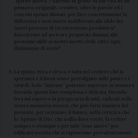
“spirito nuovo”? Saremo in grado di dar vita ad un
pensiero originale, creativo, oltre le parole ed i
concetti spesso abusati, per fare concretamente la
differenza e non essere indifferenti alle sfide dei
nuovi processi di riconversione produttiva?
Riusciremo ad arrivare preparati dinanzi alle
prossime sfide ai nostri assetti civili, oltre ogni
distinzione di sorta?
La spinta, etica e civica, è tutta nel credere che la
speranza e il buon senso prevalgano sulle paure e i
ritardi. Solo “insieme” potremo superare in maniera
feconda questa fase complessa e delicata, facendo
leva sul sapere e la perspicacia di tutti, radicati nella
nostra memoria storica, che può farsi maestra del
presente, per orientare il futuro, nella certezza che
lo ‘Spirito di Dio’, che soffia dove vuole, fa vedere
sempre e ovunque e per tutti “cose nuove” per
edificare società che si rigenerano prevalentemente