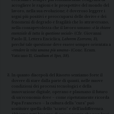
accogliere le ragioni e le prospettive del mondo del
lavoro, nella sua evoluzione; è doveroso leggere i
segni più positivi e preoccuparsi delle derive e dei
fenomeni di degrado e fragilità che lo attraversano,
nella consapevolezza che il lavoro umano «
è la chiave
essenziale di tutta la questione sociale
» (Cfr. Giovanni
Paolo II, Lettera Enciclica
, Laborem Exercens, 3
),
perché tale questione deve essere sempre orientata a
«
rendere la vita umana più umana
» (Conc. Ecum.
Vaticano II,
Gaudium et Spes, 38
).
In quanto discepoli del Risorto sentiamo forte il
dovere di stare dalla parte di quanti, nelle nuove
condizioni dei processi tecnologici e della
innovazione digitale, operano e plasmano il futuro
di un’economia dove – come ripetutamente ricorda
Papa Francesco – la cultura della “cura” può
sostituire quella dello “scarto” e dell’indifferenza.