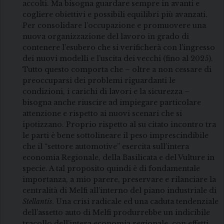
accolti. Ma bisogna guardare sempre in avanti e
cogliere obiettivi e possibili equilibri più avanzati.
Per consolidare l’occupazione e promuovere una
nuova organizzazione del lavoro in grado di
contenere l’esubero che si verificherà con l’ingresso
dei nuovi modelli e l’uscita dei vecchi (fino al 2025).
Tutto questo comporta che – oltre a non cessare di
preoccuparsi dei problemi riguardanti le
condizioni, i carichi di lavori e la sicurezza –
bisogna anche riuscire ad impiegare particolare
attenzione e rispetto ai nuovi scenari che si
ipotizzano. Proprio rispetto al su citato incontro tra
le parti è bene sottolineare il peso imprescindibile
che il “settore automotive” esercita sull’intera
economia Regionale, della Basilicata e del Vulture in
specie. A tal proposito quindi è di fondamentale
importanza, a mio parere, preservare e rilanciare la
centralità di Melfi all’interno del piano industriale di
Stellantis
. Una crisi radicale ed una caduta tendenziale
dell’assetto auto di Melfi produrrebbe un indicibile
tracollo dell’intera economia regionale, con effetti