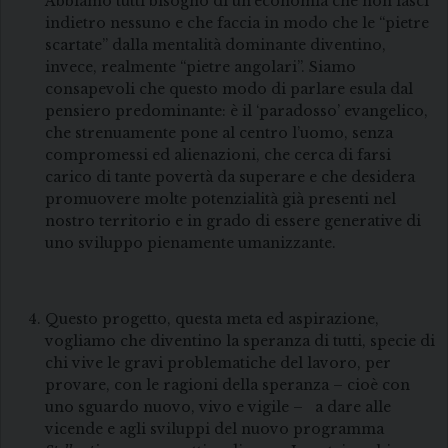
Abbiamo tutti bisogno di un’economia che non lasci
indietro nessuno e che faccia in modo che le “pietre
scartate” dalla mentalità dominante diventino,
invece, realmente “pietre angolari”. Siamo
consapevoli che questo modo di parlare esula dal
pensiero predominante: è il ‘paradosso’ evangelico,
che strenuamente pone al centro l’uomo, senza
compromessi ed alienazioni, che cerca di farsi
carico di tante povertà da superare e che desidera
promuovere molte potenzialità già presenti nel
nostro territorio e in grado di essere generative di
uno sviluppo pienamente umanizzante.
Questo progetto, questa meta ed aspirazione,
vogliamo che diventino la speranza di tutti, specie di
chi vive le gravi problematiche del lavoro, per
provare, con le ragioni della speranza – cioè con
uno sguardo nuovo, vivo e vigile – a dare alle
vicende e agli sviluppi del nuovo programma