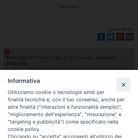
Vescovo
condividi su...
Messaggio del Vescovo per il nuovo anno scolastico
2024/2025
Informativa
Utilizziamo cookie o tecnologie simili per
finalità tecniche e, con il tuo consenso, anche per
altre finalità ("interazioni e funzionalità semplici",
"miglioramento dell'esperienza", "misurazione" e
Diocesi di Melfi Rapolla Venosa
"targeting e pubblicità") come specificato nella
cookie policy.
• Largo Duomo, 12 - 85025 MELFI (PZ) •
Cliccando su "accetta" acconsenti all'utilizzo dei