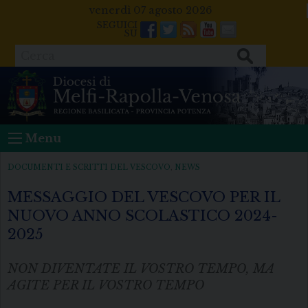
Skip
venerdì 07 agosto 2026
to
Facebook
Twitter
Feeds
Youtube
Mail
content
Cerca
Menu
DOCUMENTI E SCRITTI DEL VESCOVO
,
NEWS
MESSAGGIO DEL VESCOVO PER IL
NUOVO ANNO SCOLASTICO 2024-
2025
NON DIVENTATE IL VOSTRO TEMPO, MA
AGITE PER IL VOSTRO TEMPO