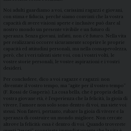
Noi adulti guardiamo a voi, carissimi ragazzi e giovani,
con stima e fiducia, perché siamo convinti che la vostra
capacità di avere visioni aperte e inclusive può dare al
nostro mondo un presente vivibile e un futuro di
speranza. Senza giovani, infatti, non c’è futuro. Nella vita
per realizzarsi occorre sicuramente scoprire le proprie
capacità ed attitudini personali, ma nella consapevolezza,
però, che i veri talenti siete voi, con i vostri volti, le
vostre storie personali, le vostre aspirazioni e i vostri
desideri.
Per concludere, dico a voi ragazze e ragazzi: non
diventate il vostro tempo, ma “agite per il vostro tempo”
(F. Rossi de Gasperis). La cosa bella, che è propria della
vostra giovane età, è l’esperienza che la felicità, la gioia di
vivere, l’amore non solo sono dentro di voi, ma siete voi
stessi. Non fatevi, pertanto, rubare la gioia di vivere e la
speranza di costruire un mondo migliore. Non cercate
altrove la felicità: essa è dentro di voi. Quando troverete
questi “tesori”, scoprirete immediatamente che la vita è