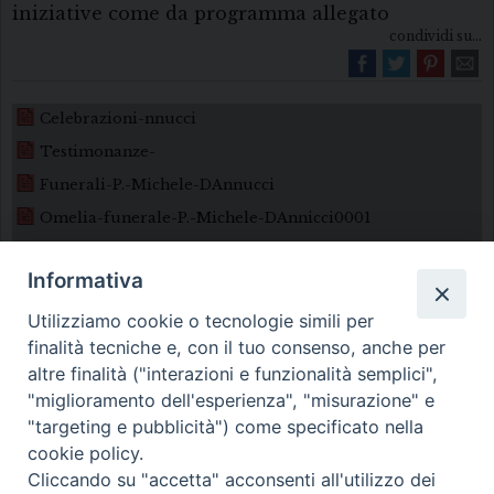
iniziative come da programma allegato
condividi su...
Celebrazioni-nnucci
Testimonanze-
Funerali-P.-Michele-DAnnucci
Omelia-funerale-P.-Michele-DAnnicci0001
Informativa
Utilizziamo cookie o tecnologie simili per
finalità tecniche e, con il tuo consenso, anche per
altre finalità ("interazioni e funzionalità semplici",
"miglioramento dell'esperienza", "misurazione" e
Diocesi di Melfi Rapolla Venosa
"targeting e pubblicità") come specificato nella
cookie policy.
• Largo Duomo, 12 - 85025 MELFI (PZ) •
Cliccando su "accetta" acconsenti all'utilizzo dei