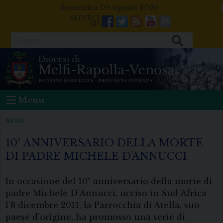
Skip
domenica 09 agosto 2026
to
Facebook
Twitter
Feeds
Youtube
Mail
content
Cerca
Menu
NEWS
10° ANNIVERSARIO DELLA MORTE
DI PADRE MICHELE D’ANNUCCI
In occasione del 10° anniversario della morte di
padre Michele D’Annucci, ucciso in Sud Africa
l’8 dicembre 2011, la Parrocchia di Atella, suo
paese d’origine, ha promosso una serie di