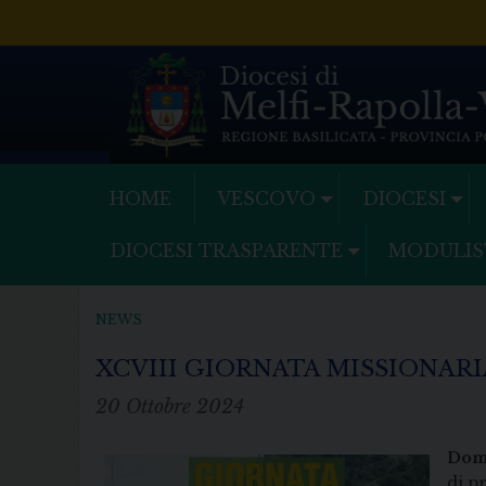
Skip
to
content
HOME
VESCOVO
DIOCESI
DIOCESI TRASPARENTE
MODULIS
NEWS
XCVIII GIORNATA MISSIONAR
20 Ottobre 2024
Dom
di p