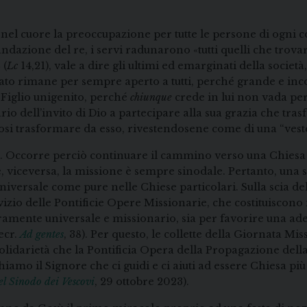
 nel cuore la preoccupazione per tutte le persone di ogni 
dazione del re, i servi radunarono «tutti quelli che trovaro
 (
Lc
14,21), vale a dire gli ultimi ed emarginati della società, 
ato rimane per sempre aperto a tutti, perché grande e inc
 Figlio unigenito, perché
chiunque
crede in lui non vada per
 dell’invito di Dio a partecipare alla sua grazia che trasf
osi trasformare da esso, rivestendosene come di una “veste
ti. Occorre perciò continuare il cammino verso una Chiesa 
e, viceversa, la missione è sempre sinodale. Pertanto, una 
niversale come pure nelle Chiese particolari. Sulla scia de
izio delle Pontificie Opere Missionarie, che costituiscono
veramente universale e missionario, sia per favorire una adeg
ecr.
Ad gentes
, 38). Per questo, le collette della Giornata Mi
lidarietà che la Pontificia Opera della Propagazione della
ghiamo il Signore che ci guidi e ci aiuti ad essere Chiesa pi
el Sinodo dei Vescovi
, 29 ottobre 2023).