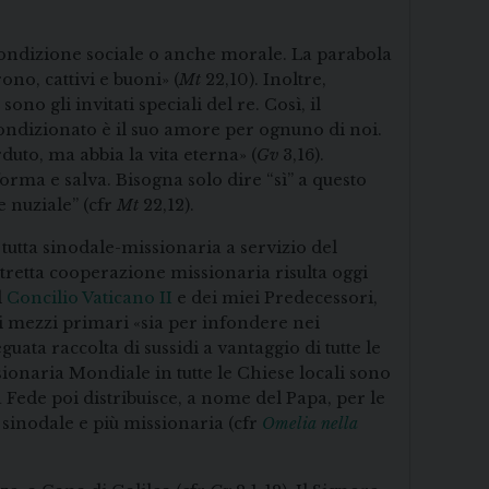
condizione sociale o anche morale. La parabola
no, cattivi e buoni» (
Mt
22,10). Inoltre,
sono gli invitati speciali del re. Così, il
ondizionato è il suo amore per ognuno di noi.
duto, ma abbia la vita eterna» (
Gv
3,16).
orma e salva. Bisogna solo dire “sì” a questo
 nuziale” (cfr
Mt
22,12).
tutta sinodale-missionaria a servizio del
stretta cooperazione missionaria risulta oggi
l
Concilio Vaticano II
e dei miei Predecessori,
 i mezzi primari «sia per infondere nei
uata raccolta di sussidi a vantaggio di tutte le
ssionaria Mondiale in tutte le Chiese locali sono
 Fede poi distribuisce, a nome del Papa, per le
ù sinodale e più missionaria (cfr
Omelia nella