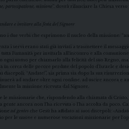
, partecipazione, missione
”, dovrà rilanciare la Chiesa verso
andare e invitare alla festa del Signore
sono i due verbi che esprimono il nucleo della missione: “an
 i servi erano stati già inviati a trasmettere il messaggio d
tutta l’umanità per invitarla all’incontro e alla comunion
so ogni uomo per chiamarlo alla felicità del suo Regno, malg
va in cerca delle pecore perdute del popolo d’Israele e de
 ai discepoli: “Andate!”, sia prima sia dopo la sua risurrezi
ntinuerà ad andare oltre ogni confine, ad uscire ancora e a
delmente la missione ricevuta dal Signore.
 e le missionarie che, rispondendo alla chiamata di Cristo,
la gente ancora non l’ha ricevuta o l’ha accolta da poco. C
sione
ad gentes
che Gesù ha affidato ai suoi discepoli: «Andate 
o per le nuove e numerose vocazioni missionarie per l’ope