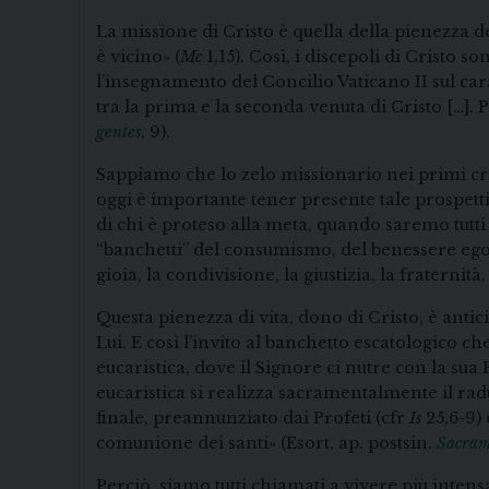
La missione di Cristo è quella della pienezza d
è vicino» (
Mc
1,15). Così, i discepoli di Cristo
l’insegnamento del Concilio Vaticano II sul cara
tra la prima e la seconda venuta di Cristo […].
gentes
, 9).
Sappiamo che lo zelo missionario nei primi cr
oggi è importante tener presente tale prospettiv
di chi è proteso alla meta, quando saremo tutt
“banchetti” del consumismo, del benessere egoi
gioia, la condivisione, la giustizia, la fraternit
Questa pienezza di vita, dono di Cristo, è anti
Lui. E così l’invito al banchetto escatologico c
eucaristica, dove il Signore ci nutre con la su
eucaristica si realizza sacramentalmente il rad
finale, preannunziato dai Profeti (cfr
Is
25,6-9) 
comunione dei santi» (Esort. ap. postsin.
Sacram
Perciò, siamo tutti chiamati a vivere più inten