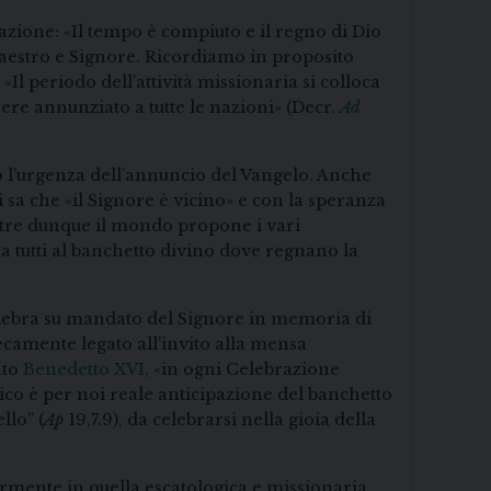
cazione: «Il tempo è compiuto e il regno di Dio
 Maestro e Signore. Ricordiamo in proposito
Il periodo dell’attività missionaria si colloca
sere annunziato a tutte le nazioni» (Decr.
Ad
o l’urgenza dell’annuncio del Vangelo. Anche
i sa che «il Signore è vicino» e con la speranza
entre dunque il mondo propone i vari
a tutti al banchetto divino dove regnano la
 celebra su mandato del Signore in memoria di
secamente legato all’invito alla mensa
ato
Benedetto XVI
, «in ogni Celebrazione
tico è per noi reale anticipazione del banchetto
llo” (
Ap
19,7.9), da celebrarsi nella gioia della
armente in quella escatologica e missionaria.