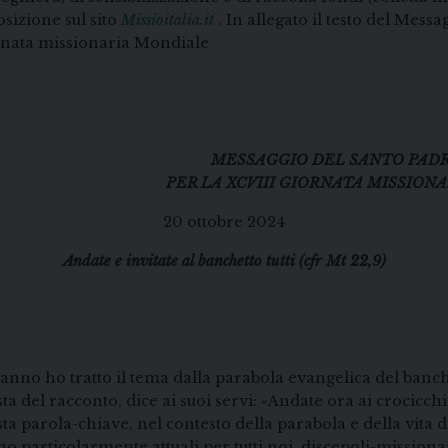
osizione sul sito
Missioitalia.it
. In allegato il testo del Mes
nata missionaria Mondiale
MESSAGGIO DEL SANTO PAD
PER LA XCVIII GIORNATA MISSION
20 ottobre 2024
Andate e invitate al banchetto tutti (cfr Mt 22,9)
anno ho tratto il tema dalla parabola evangelica del banch
ista del racconto, dice ai suoi servi: «Andate ora ai crocicchi
esta parola-chiave, nel contesto della parabola e della vita 
no particolarmente attuali per tutti noi, discepoli-missionar