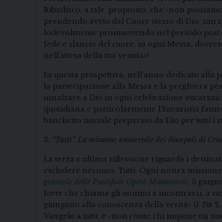
Ribadisco, a tale proposito, che «non possiamo
prendendo avvio dal Cuore stesso di Dio, mira a
lodevolmente promuovendo nel periodo post-Co
fede e slancio del cuore, in ogni Messa, dovr
nell’attesa della tua venuta»!
In questa prospettiva, nell’anno dedicato alla p
la partecipazione alla Messa e la preghiera per
innalzare a Dio in ogni celebrazione eucaristica
quotidiana e particolarmente l’Eucaristia fanno
banchetto nuziale preparato da Dio per tutti i su
3.
“Tutti”. La missione universale dei discepoli di Cris
La terza e ultima riflessione riguarda i destinata
escludere nessuno. Tutti. Ogni nostra missione, q
generale delle Pontificie Opere Missionarie
, 3 giugn
forte che chiama gli uomini a incontrarsi, a rico
giungano alla conoscenza della verità» (
1 Tm
2,
Vangelo a tutti, e «non come chi impone un nuo