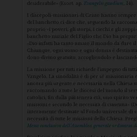
desiderabile» (Esort. ap.
Evangelii gaudium
, 14).
I discepoli-missionari di Cristo hanno sempre
del banchetto ci dice che, seguendo la raccoman
proprio «i poveri, gli storpi, i ciechi e gli zoppi»
banchetto nuziale del Figlio che Dio ha prepar
«Dio infatti ha tanto amato il mondo da dare il
Chiunque, ogni uomo e ogni donna è destinatario
dono divino gratuito, accogliendolo e lasciand
La missione per tutti richiede l’impegno di tut
Vangelo. La sinodalità è di per sé missionaria 
ancora più urgente e necessaria nella Chiesa u
raccomando a tutte le diocesi del mondo il serv
cattolici, fin dalla più tenera età, uno spirito 
missioni e secondo le necessità di ciascuna» (D
interamente destinate al Fondo universale di so
necessità di tutte le missioni della Chiesa. Pre
Messa conclusiva dell’Assemblea generale ordinaria d