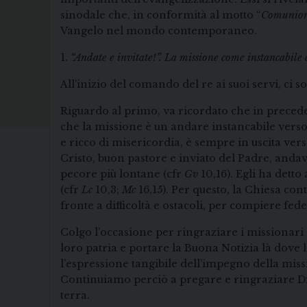
sinodale che, in conformità al motto “
Comunione
Vangelo nel mondo contemporaneo.
1.
“Andate e invitate!”. La missione come instancabile 
All’inizio del comando del re ai suoi servi, ci 
Riguardo al primo, va ricordato che in precedenza
che la missione è un andare instancabile verso 
e ricco di misericordia, è sempre in uscita ver
Cristo, buon pastore e inviato del Padre, anda
pecore più lontane (cfr
Gv
10,16). Egli ha detto
(cfr
Lc
10,3;
Mc
16,15). Per questo, la Chiesa co
fronte a difficoltà e ostacoli, per compiere fe
Colgo l’occasione per ringraziare i missionari
loro patria e portare la Buona Notizia là dove 
l’espressione tangibile dell’impegno della mis
Continuiamo perciò a pregare e ringraziare Di
terra.