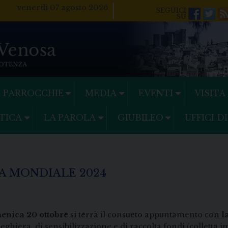
venerdì 07 agosto 2026
Facebo
Twi
PARROCCHIE
MEDIA
EVENTI
VISITA
TICA
LA PAROLA
GIUBILEO
UFFICI D
IA MONDIALE 2024
enica 20 ottobre
si terrà il consueto appuntamento con
l
reghiera, di sensibilizzazione e di raccolta fondi (colletta