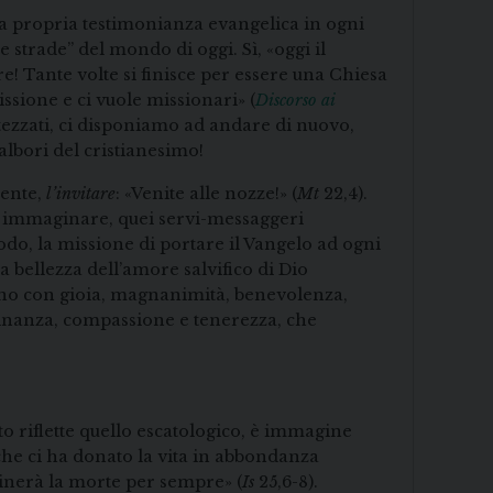
a propria testimonianza evangelica in ogni
 strade” del mondo di oggi. Sì, «oggi il
! Tante volte si finisce per essere una Chiesa
issione e ci vuole missionari» (
Discorso ai
attezzati, ci disponiamo ad andare di nuovo,
lbori del cristianesimo!
mente,
l’invitare
: «Venite alle nozze!» (
Mt
22,4).
ò immaginare, quei servi-messaggeri
do, la missione di portare il Vangelo ad ogni
 bellezza dell’amore salvifico di Dio
fanno con gioia, magnanimità, benevolenza,
cinanza, compassione e tenerezza, che
tto riflette quello escatologico, è immagine
, che ci ha donato la vita in abbondanza
iminerà la morte per sempre» (
Is
25,6-8).