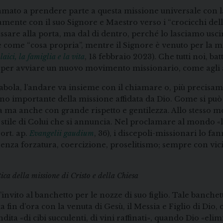
mato a prendere parte a questa missione universale con l
amente con il suo Signore e Maestro verso i “crocicchi delle
are alla porta, ma dal di dentro, perché lo lasciamo uscire
ne come “cosa propria”, mentre il Signore è venuto per la m
aici, la famiglia e la vita
, 18 febbraio 2023). Che tutti noi, b
 per avviare un nuovo movimento missionario, come agli a
abola, l’andare va insieme con il chiamare o, più precisa
eno importante della missione affidata da Dio. Come si pu
 ma anche con grande rispetto e gentilezza. Allo stesso mo
stile di Colui che si annuncia. Nel proclamare al mondo «la
ort. ap.
Evangelii gaudium
, 36), i discepoli-missionari lo 
 senza forzatura, coercizione, proselitismo; sempre con vi
ica della missione di Cristo e della Chiesa
l’invito al banchetto per le nozze di suo figlio. Tale banche
ta fin d’ora con la venuta di Gesù, il Messia e Figlio di Dio
ita «di cibi succulenti, di vini raffinati», quando Dio «el