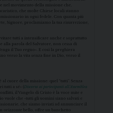
are nel movimento della missione che,
ucaristico, che molte Chiese locali stanno
missionario in ogni fedele. Con quanta più
te, Signore, proclamiamo la tua risurrezione,
itare tutti a intensificare anche e soprattutto
e alla parola del Salvatore, non cessa di
enga il Tuo regno». E così la preghiera
o verso la vita senza fine in Dio, verso il
è al cuore della missione: quel “tutti”. Senza
 tutti a sé» (
Discorso ai partecipanti all’Assemblea
flitti, il Vangelo di Cristo è la voce mite e
o vuole che «tutti gli uomini siano salvati e
ssionarie, che siamo inviati ad annunciare il
n orizzonte bello, offre un banchetto