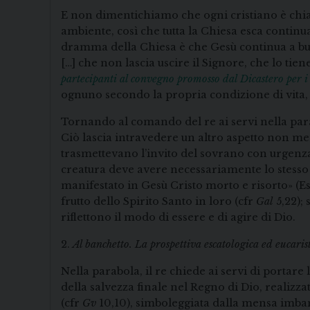
E non dimentichiamo che ogni cristiano è chia
ambiente, così che tutta la Chiesa esca continu
dramma della Chiesa è che Gesù continua a buss
[…] che non lascia uscire il Signore, che lo tie
partecipanti al convegno promosso dal Dicastero per i l
ognuno secondo la propria condizione di vita,
Tornando al comando del re ai servi nella par
Ciò lascia intravedere un altro aspetto non m
trasmettevano l’invito del sovrano con urgenza
creatura deve avere necessariamente lo stesso 
manifestato in Gesù Cristo morto e risorto» (Es
frutto dello Spirito Santo in loro (cfr
Gal
5,22);
riflettono il modo di essere e di agire di Dio.
2.
Al banchetto. La prospettiva escatologica ed eucarist
Nella parabola, il re chiede ai servi di portare 
della salvezza finale nel Regno di Dio, realizza
(cfr
Gv
10,10), simboleggiata dalla mensa imband