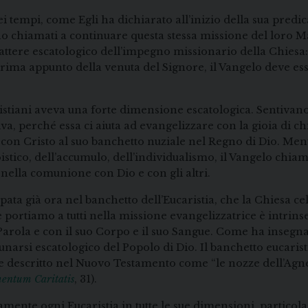
ei tempi, come Egli ha dichiarato all’inizio della sua predi
 sono chiamati a continuare questa stessa missione del loro
ttere escatologico dell’impegno missionario della Chiesa: «
 Prima appunto della venuta del Signore, il Vangelo deve es
istiani aveva una forte dimensione escatologica. Sentivan
a, perché essa ci aiuta ad evangelizzare con la gioia di ch
i con Cristo al suo banchetto nuziale nel Regno di Dio. M
stico, dell’accumulo, dell’individualismo, il Vangelo chiam
à, nella comunione con Dio e con gli altri.
cipata già ora nel banchetto dell’Eucaristia, che la Chiesa
he portiamo a tutti nella missione evangelizzatrice è intrin
a Parola e con il suo Corpo e il suo Sangue. Come ha insegn
unarsi escatologico del Popolo di Dio. Il banchetto eucaris
e descritto nel Nuovo Testamento come “le nozze dell’Agne
entum Caritatis
, 31).
samente ogni Eucaristia in tutte le sue dimensioni, particol