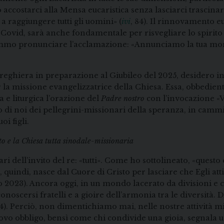
 accostarci alla Mensa eucaristica senza lasciarci trascin
 raggiungere tutti gli uomini» (
ivi
, 84). Il rinnovamento e
vid, sarà anche fondamentale per risvegliare lo spirito 
emmo pronunciare l’acclamazione: «Annunciamo la tua mor
reghiera in preparazione al Giubileo del 2025, desidero inv
 la missione evangelizzatrice della Chiesa. Essa, obbedient
 e liturgica l’orazione del
Padre nostro
con l’invocazione «V
 di noi dei pellegrini-missionari della speranza, in cammin
oi figli.
to e la Chiesa tutta sinodale-missionaria
ri dell’invito del re: «tutti». Come ho sottolineato, «questo 
uindi, nasce dal Cuore di Cristo per lasciare che Egli attiri
o 2023). Ancora oggi, in un mondo lacerato da divisioni e con
noscersi fratelli e a gioire dell’armonia tra le diversità. Di
4). Perciò, non dimentichiamo mai, nelle nostre attività mi
vo obbligo, bensì come chi condivide una gioia, segnala u