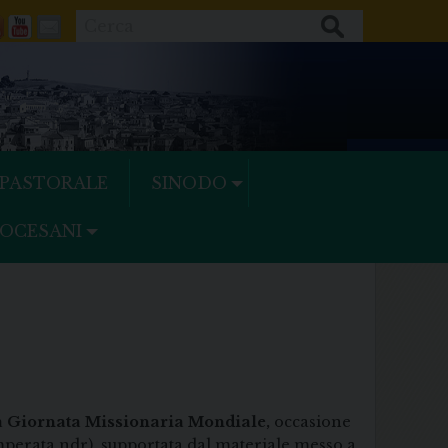
Cerca
ok
tter
Feeds
Youtube
Mail
 PASTORALE
SINODO
IOCESANI
a Giornata Missionaria Mondiale,
occasione
 imperata ndr), supportata dal materiale messo a