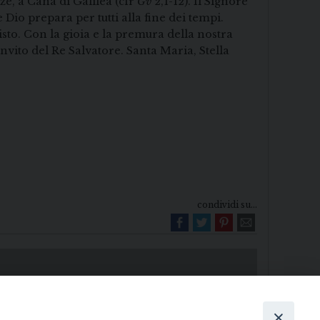
e, a Cana di Galilea (cfr
Gv
2,1-12). Il Signore
 Dio prepara per tutti alla fine dei tempi.
sto. Con la gioia e la premura della nostra
invito del Re Salvatore. Santa Maria, Stella
condividi su...