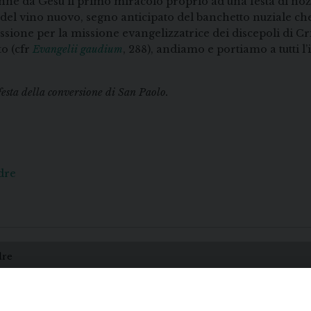
nne da Gesù il primo miracolo proprio ad una festa di nozz
nza del vino nuovo, segno anticipato del banchetto nuziale che
ione per la missione evangelizzatrice dei discepoli di Cri
to (cfr
Evangelii gaudium
, 288), andiamo e portiamo a tutti l’
sta della conversione di San Paolo.
dre
dre