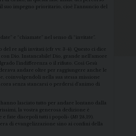
 il suo impegno prioritario, cioè l’annuncio del
date” e “chiamate” nel senso di “invitate”.
el re agli invitati (cfr vv. 3-4). Questo ci dice
e con Dio. Instancabile! Dio, grande nell’amore
rado l’indifferenza o il rifiuto. Così Gesù
siderava andare oltre per raggiungere anche le
one, coinvolgendoli nella sua stessa missione
ncora senza stancarsi o perdersi d’animo di
 hanno lasciato tutto per andare lontano dalla
arissimi, la vostra generosa dedizione è
e fate discepoli tutti i popoli» (
Mt
28,19).
ra di evangelizzazione sino ai confini della