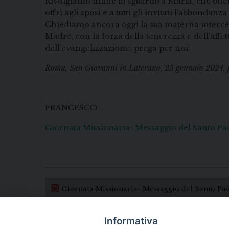
Rivolgiamo infine lo sguardo a Maria, che otte
offrì agli sposi e a tutti gli invitati l’abbonda
Chiediamo ancora oggi la sua materna intercess
Madre, con la forza della tenerezza e dell’affet
dell’evangelizzazione, prega per noi!
Roma, San Giovanni in Laterano, 25 gennaio 2024, fe
FRANCESCO
Giornata Missionaria- Messaggio del Santo Pa
Giornata Missionaria- Messaggio del Santo Pa
Informativa