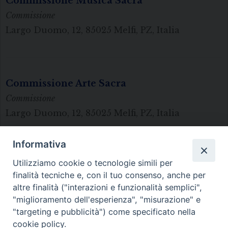
Commissione Musica Sacra
Commissione
Largo Duomo, 12, 85025 Melfi, PZ, Italia
Commissione Arte Sacra
Commissione
Largo Duomo, 12, 85025 Melfi, PZ, Italia
Informativa
Utilizziamo cookie o tecnologie simili per
P
finalità tecniche e, con il tuo consenso, anche per
o
altre finalità ("interazioni e funzionalità semplici",
s
"miglioramento dell'esperienza", "misurazione" e
t
Diocesi di Melfi Rapolla Venosa
"targeting e pubblicità") come specificato nella
N
cookie policy.
• Largo Duomo, 12 - 85025 MELFI (PZ) •