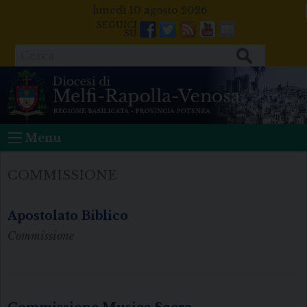
Skip
lunedì 10 agosto 2026
to
Facebook
Twitter
Feeds
Youtube
Mail
content
Cerca
Menu
COMMISSIONE
Apostolato Biblico
Commissione