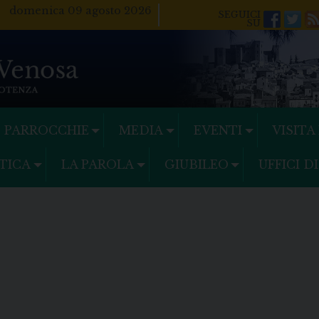
domenica 09 agosto 2026
Facebo
Twi
PARROCCHIE
MEDIA
EVENTI
VISITA
TICA
LA PAROLA
GIUBILEO
UFFICI D