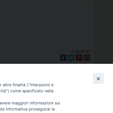
condividi su...
altre finalità ("interazioni e
cità") come specificato nella
Diocesi di Melfi Rapolla Venosa
 avere maggiori informazioni sui
sta informativa proseguirai la
025 MELFI (PZ) • Tel. 0972238604