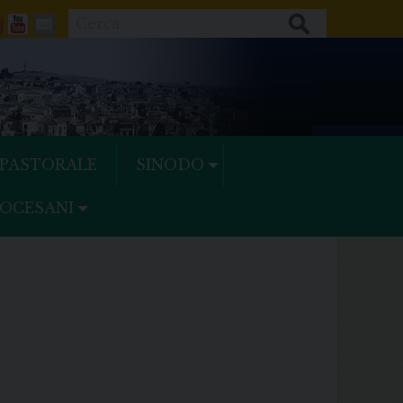
Cerca
ok
tter
Feeds
Youtube
Mail
 PASTORALE
SINODO
IOCESANI