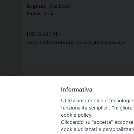
Regione:
Basilicata
Paese:
Italia
INCARICHI
Leva Padre Antonio
: Incaricato Diocesano
Informativa
Utilizziamo cookie o tecnologie s
funzionalità semplici", "miglior
cookie policy.
Cliccando su "accetta" acconsent
cookie utilizzati e personalizza