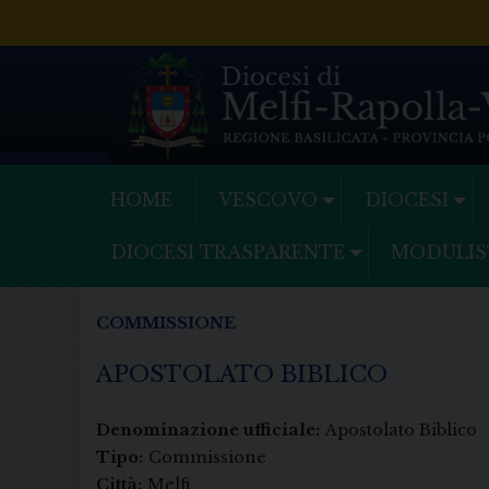
Skip
to
content
HOME
VESCOVO
DIOCESI
DIOCESI TRASPARENTE
MODULIS
COMMISSIONE
APOSTOLATO BIBLICO
Denominazione ufficiale:
Apostolato Biblico
Tipo:
Commissione
Città:
Melfi