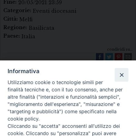
Fine:
20/05/2021 23:59
Categorie:
Eventi diocesani
Città:
Melfi
Regione:
Basilicata
Paese:
Italia
condividi su...
Informativa
Utilizziamo cookie o tecnologie simili per
finalità tecniche e, con il tuo consenso, anche per
altre finalità ("interazioni e funzionalità semplici",
"miglioramento dell'esperienza", "misurazione" e
Diocesi di Melfi Rapolla Venosa
"targeting e pubblicità") come specificato nella
cookie policy.
• Largo Duomo, 12 - 85025 MELFI (PZ) •
Cliccando su "accetta" acconsenti all'utilizzo dei
Tel. 0972238604
cookie. Cliccando su "personalizza" puoi avere