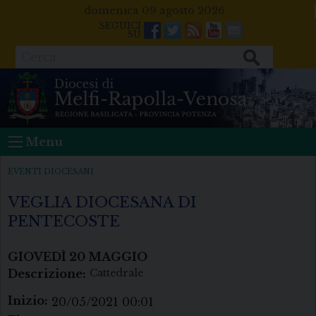
Skip
domenica 09 agosto 2026
to
Facebook
Twitter
Feeds
Youtube
Mail
content
Cerca
Menu
EVENTI DIOCESANI
VEGLIA DIOCESANA DI
PENTECOSTE
GIOVEDÌ
20
MAGGIO
Descrizione:
Cattedrale
Inizio:
20/05/2021 00:01