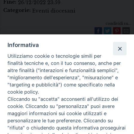
Fine:
26/12/2022 23:59
Categorie:
Eventi diocesani
condividi su...
Informativa
Utilizziamo cookie o tecnologie simili per
finalità tecniche e, con il tuo consenso, anche per
altre finalità ("interazioni e funzionalità semplici",
"miglioramento dell'esperienza", "misurazione" e
Diocesi di Melfi Rapolla Venosa
"targeting e pubblicità") come specificato nella
cookie policy.
• Largo Duomo, 12 - 85025 MELFI (PZ) •
Cliccando su "accetta" acconsenti all'utilizzo dei
Tel. 0972238604
cookie. Cliccando su "personalizza" puoi avere
PEC ufficiale della Diocesi:
maggiori informazioni sui cookie utilizzati e
personalizzare le tue preferenze. Cliccando su
diocesi.melfi_rapolla_venosa@legalmail.it
"rifiuta" o chiudendo questa informativa proseguirai