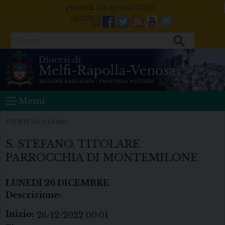
Skip
giovedì 06 agosto 2026
to
Facebook
Twitter
Feeds
Youtube
Mail
content
Cerca
Menu
EVENTI DIOCESANI
S. STEFANO, TITOLARE
PARROCCHIA DI MONTEMILONE
LUNEDÌ
26
DICEMBRE
Descrizione:
.
Inizio:
26/12/2022 00:01