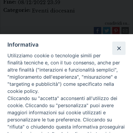
Fine:
08/12/2022 23:59
Categorie:
Eventi diocesani
condividi su...
Informativa
Utilizziamo cookie o tecnologie simili per
finalità tecniche e, con il tuo consenso, anche per
altre finalità ("interazioni e funzionalità semplici",
"miglioramento dell'esperienza", "misurazione" e
Diocesi di Melfi Rapolla Venosa
"targeting e pubblicità") come specificato nella
cookie policy.
• Largo Duomo, 12 - 85025 MELFI (PZ) •
Cliccando su "accetta" acconsenti all'utilizzo dei
Tel. 0972238604
cookie. Cliccando su "personalizza" puoi avere
PEC ufficiale della Diocesi:
maggiori informazioni sui cookie utilizzati e
personalizzare le tue preferenze. Cliccando su
diocesi.melfi_rapolla_venosa@legalmail.it
"rifiuta" o chiudendo questa informativa proseguirai