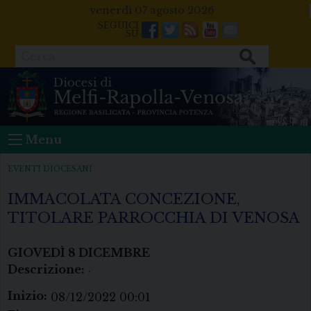
Skip
venerdì 07 agosto 2026
to
Facebook
Twitter
Feeds
Youtube
Mail
content
Cerca
Menu
EVENTI DIOCESANI
IMMACOLATA CONCEZIONE,
TITOLARE PARROCCHIA DI VENOSA
GIOVEDÌ
8
DICEMBRE
Descrizione:
.
Inizio:
08/12/2022 00:01