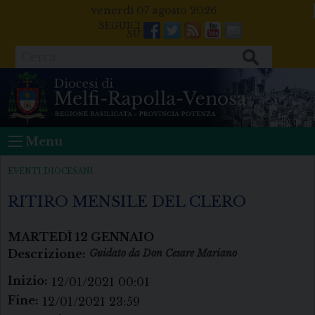
Skip
venerdì 07 agosto 2026
to
Facebook
Twitter
Feeds
Youtube
Mail
content
Cerca
Menu
EVENTI DIOCESANI
RITIRO MENSILE DEL CLERO
MARTEDÌ
12
GENNAIO
Descrizione:
Guidato da Don Cesare Mariano
Inizio:
12/01/2021 00:01
Fine:
12/01/2021 23:59