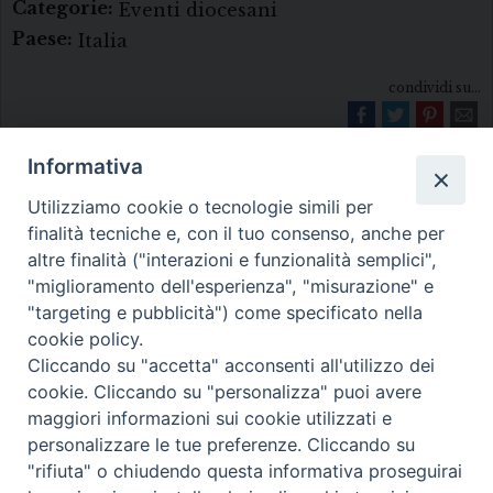
Categorie:
Eventi diocesani
Paese:
Italia
condividi su...
Informativa
Utilizziamo cookie o tecnologie simili per
finalità tecniche e, con il tuo consenso, anche per
altre finalità ("interazioni e funzionalità semplici",
"miglioramento dell'esperienza", "misurazione" e
Diocesi di Melfi Rapolla Venosa
"targeting e pubblicità") come specificato nella
cookie policy.
• Largo Duomo, 12 - 85025 MELFI (PZ) •
Cliccando su "accetta" acconsenti all'utilizzo dei
Tel. 0972238604
cookie. Cliccando su "personalizza" puoi avere
PEC ufficiale della Diocesi:
maggiori informazioni sui cookie utilizzati e
personalizzare le tue preferenze. Cliccando su
diocesi.melfi_rapolla_venosa@legalmail.it
"rifiuta" o chiudendo questa informativa proseguirai