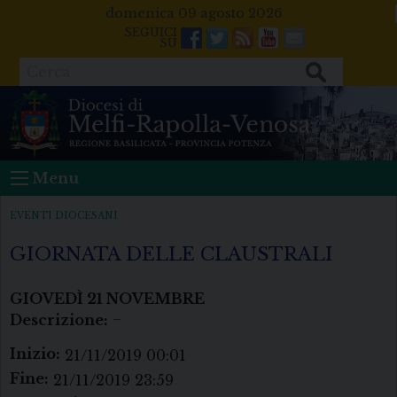
Skip
domenica 09 agosto 2026
to
Facebook
Twitter
Feeds
Youtube
Mail
content
Cerca
Menu
EVENTI DIOCESANI
GIORNATA DELLE CLAUSTRALI
GIOVEDÌ
21
NOVEMBRE
Descrizione:
–
Inizio:
21/11/2019 00:01
Fine:
21/11/2019 23:59