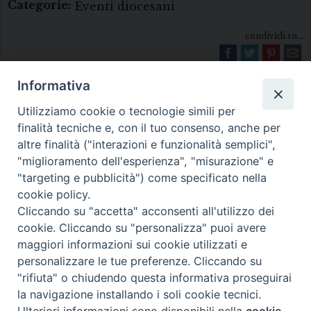
Categorie:
Eventi diocesani
condividi su...
Informativa
Utilizziamo cookie o tecnologie simili per
finalità tecniche e, con il tuo consenso, anche per
altre finalità ("interazioni e funzionalità semplici",
"miglioramento dell'esperienza", "misurazione" e
Diocesi di Melfi Rapolla Venosa
"targeting e pubblicità") come specificato nella
cookie policy.
• Largo Duomo, 12 - 85025 MELFI (PZ) •
Cliccando su "accetta" acconsenti all'utilizzo dei
Tel. 0972238604
cookie. Cliccando su "personalizza" puoi avere
PEC ufficiale della Diocesi:
maggiori informazioni sui cookie utilizzati e
personalizzare le tue preferenze. Cliccando su
diocesi.melfi_rapolla_venosa@legalmail.it
"rifiuta" o chiudendo questa informativa proseguirai
la navigazione installando i soli cookie tecnici.