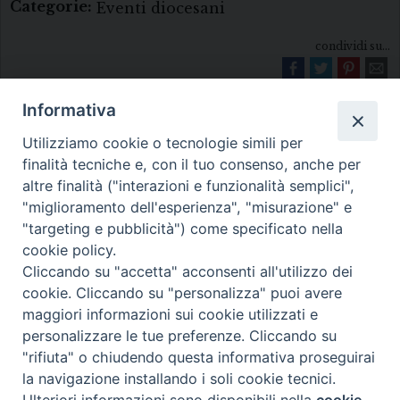
Categorie:
Eventi diocesani
condividi su...
Informativa
Utilizziamo cookie o tecnologie simili per
finalità tecniche e, con il tuo consenso, anche per
altre finalità ("interazioni e funzionalità semplici",
"miglioramento dell'esperienza", "misurazione" e
Diocesi di Melfi Rapolla Venosa
"targeting e pubblicità") come specificato nella
cookie policy.
• Largo Duomo, 12 - 85025 MELFI (PZ) •
Cliccando su "accetta" acconsenti all'utilizzo dei
Tel. 0972238604
cookie. Cliccando su "personalizza" puoi avere
PEC ufficiale della Diocesi:
maggiori informazioni sui cookie utilizzati e
personalizzare le tue preferenze. Cliccando su
diocesi.melfi_rapolla_venosa@legalmail.it
"rifiuta" o chiudendo questa informativa proseguirai
la navigazione installando i soli cookie tecnici.