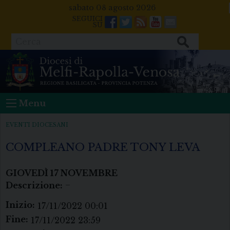
Skip
sabato 08 agosto 2026
to
Facebook
Twitter
Feeds
Youtube
Mail
content
Cerca
Menu
EVENTI DIOCESANI
COMPLEANO PADRE TONY LEVA
GIOVEDÌ
17
NOVEMBRE
Descrizione:
–
Inizio:
17/11/2022 00:01
Fine:
17/11/2022 23:59