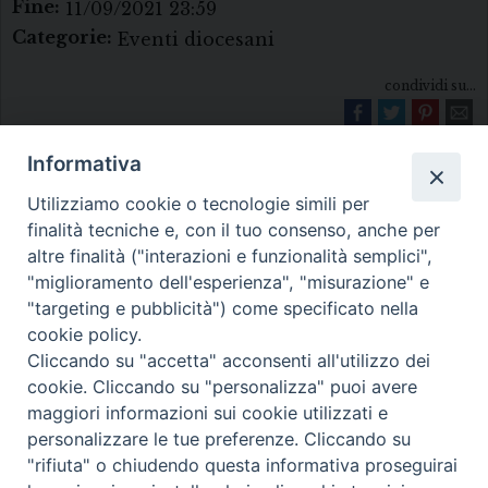
Fine:
11/09/2021 23:59
Categorie:
Eventi diocesani
condividi su...
Informativa
Utilizziamo cookie o tecnologie simili per
finalità tecniche e, con il tuo consenso, anche per
altre finalità ("interazioni e funzionalità semplici",
"miglioramento dell'esperienza", "misurazione" e
Diocesi di Melfi Rapolla Venosa
"targeting e pubblicità") come specificato nella
cookie policy.
• Largo Duomo, 12 - 85025 MELFI (PZ) •
Cliccando su "accetta" acconsenti all'utilizzo dei
Tel. 0972238604
cookie. Cliccando su "personalizza" puoi avere
PEC ufficiale della Diocesi:
maggiori informazioni sui cookie utilizzati e
personalizzare le tue preferenze. Cliccando su
diocesi.melfi_rapolla_venosa@legalmail.it
"rifiuta" o chiudendo questa informativa proseguirai