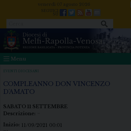
Skip
venerdì 07 agosto 2026
to
Facebook
Twitter
Feeds
Youtube
Mail
content
Cerca
Menu
EVENTI DIOCESANI
COMPLEANNO DON VINCENZO
D’AMATO
SABATO
11
SETTEMBRE
Descrizione:
–
Inizio:
11/09/2021 00:01