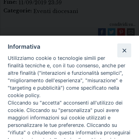
Fine:
11/09/2019 23:59
Categorie:
Eventi diocesani
condividi su...
Informativa
Utilizziamo cookie o tecnologie simili per
finalità tecniche e, con il tuo consenso, anche per
altre finalità ("interazioni e funzionalità semplici",
"miglioramento dell'esperienza", "misurazione" e
Diocesi di Melfi Rapolla Venosa
"targeting e pubblicità") come specificato nella
cookie policy.
• Largo Duomo, 12 - 85025 MELFI (PZ) •
Cliccando su "accetta" acconsenti all'utilizzo dei
Tel. 0972238604
cookie. Cliccando su "personalizza" puoi avere
PEC ufficiale della Diocesi:
maggiori informazioni sui cookie utilizzati e
personalizzare le tue preferenze. Cliccando su
diocesi.melfi_rapolla_venosa@legalmail.it
"rifiuta" o chiudendo questa informativa proseguirai