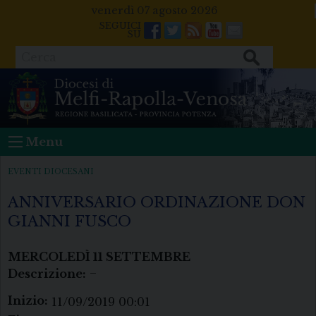
Skip
venerdì 07 agosto 2026
to
Facebook
Twitter
Feeds
Youtube
Mail
content
Cerca
Menu
EVENTI DIOCESANI
ANNIVERSARIO ORDINAZIONE DON
GIANNI FUSCO
MERCOLEDÌ
11
SETTEMBRE
Descrizione:
–
Inizio:
11/09/2019 00:01