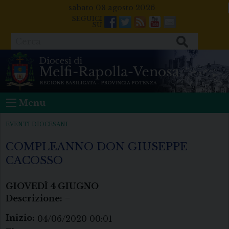
Skip
sabato 08 agosto 2026
to
Facebook
Twitter
Feeds
Youtube
Mail
content
Cerca
Menu
EVENTI DIOCESANI
COMPLEANNO DON GIUSEPPE
CACOSSO
GIOVEDÌ
4
GIUGNO
Descrizione:
–
Inizio:
04/06/2020 00:01