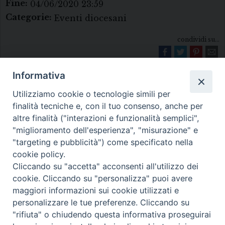
Fine:
04/06/2020 23:59
Categorie:
Eventi diocesani
condividi su...
Informativa
Utilizziamo cookie o tecnologie simili per
finalità tecniche e, con il tuo consenso, anche per
altre finalità ("interazioni e funzionalità semplici",
"miglioramento dell'esperienza", "misurazione" e
Diocesi di Melfi Rapolla Venosa
"targeting e pubblicità") come specificato nella
cookie policy.
• Largo Duomo, 12 - 85025 MELFI (PZ) •
Cliccando su "accetta" acconsenti all'utilizzo dei
Tel. 0972238604
cookie. Cliccando su "personalizza" puoi avere
PEC ufficiale della Diocesi:
maggiori informazioni sui cookie utilizzati e
personalizzare le tue preferenze. Cliccando su
diocesi.melfi_rapolla_venosa@legalmail.it
"rifiuta" o chiudendo questa informativa proseguirai