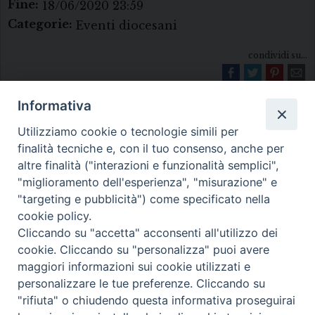
Fine:
18/06/2020 23:59
Categorie:
Eventi diocesani
condividi su...
Informativa
Utilizziamo cookie o tecnologie simili per
finalità tecniche e, con il tuo consenso, anche per
altre finalità ("interazioni e funzionalità semplici",
"miglioramento dell'esperienza", "misurazione" e
Diocesi di Melfi Rapolla Venosa
"targeting e pubblicità") come specificato nella
cookie policy.
• Largo Duomo, 12 - 85025 MELFI (PZ) •
Cliccando su "accetta" acconsenti all'utilizzo dei
Tel. 0972238604
cookie. Cliccando su "personalizza" puoi avere
PEC ufficiale della Diocesi:
maggiori informazioni sui cookie utilizzati e
personalizzare le tue preferenze. Cliccando su
diocesi.melfi_rapolla_venosa@legalmail.it
"rifiuta" o chiudendo questa informativa proseguirai