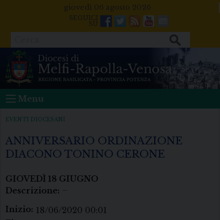
Skip
giovedì 06 agosto 2026
to
Facebook
Twitter
Feeds
Youtube
Mail
content
Cerca
Menu
EVENTI DIOCESANI
ANNIVERSARIO ORDINAZIONE
DIACONO TONINO CERONE
GIOVEDÌ
18
GIUGNO
Descrizione:
–
Inizio:
18/06/2020 00:01