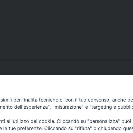
imili per finalità tecniche e, con il tuo consenso, anche per 
• Largo Duomo, 12 - 85
amento dell'esperienza", "misurazione" e "targeting e pubbli
PEC ufficiale della Diocesi: diocesi.
i all'utilizzo dei cookie. Cliccando su "personalizza" puoi
re le tue preferenze. Cliccando su "rifiuta" o chiudendo que