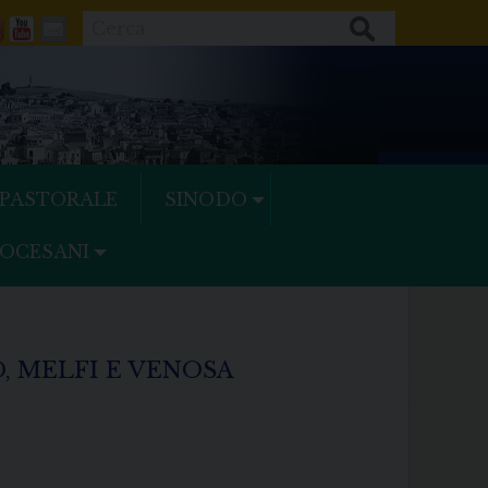
Cerca
ok
tter
Feeds
Youtube
Mail
 PASTORALE
SINODO
IOCESANI
, MELFI E VENOSA