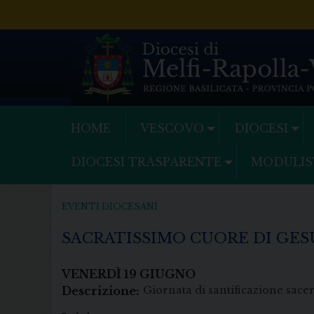
Skip
to
content
HOME
VESCOVO
DIOCESI
DIOCESI TRASPARENTE
MODULIS
EVENTI DIOCESANI
SACRATISSIMO CUORE DI GESÙ
VENERDÌ
19
GIUGNO
Descrizione:
Giornata di santificazione sace