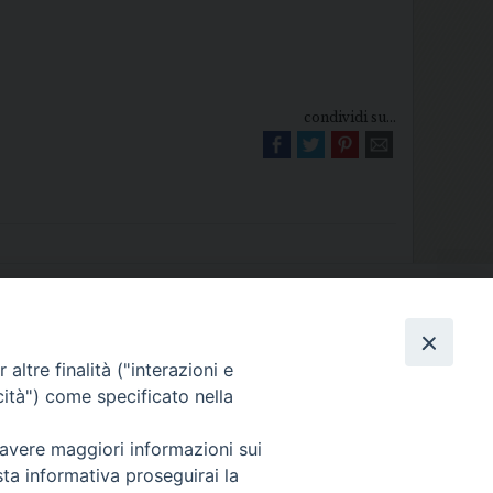
condividi su...
Diocesi di Melfi Rapolla Venosa
altre finalità ("interazioni e
025 MELFI (PZ) • Tel. 0972238604
cità") come specificato nella
melfi_rapolla_venosa@legalmail.it
 avere maggiori informazioni sui
sta informativa proseguirai la