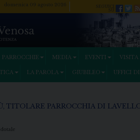
domenica 09 agosto 2026
Facebo
Twi
PARROCCHIE
MEDIA
EVENTI
VISITA
TICA
LA PAROLA
GIUBILEO
UFFICI D
, TITOLARE PARROCCHIA DI LAVELLO
rdotale