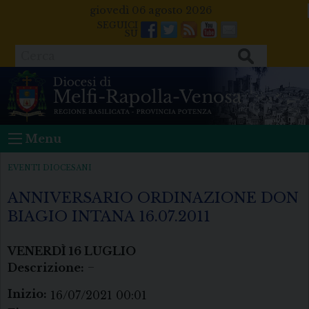
Skip
giovedì 06 agosto 2026
to
Facebook
Twitter
Feeds
Youtube
Mail
content
Cerca
Menu
EVENTI DIOCESANI
ANNIVERSARIO ORDINAZIONE DON
BIAGIO INTANA 16.07.2011
VENERDÌ
16
LUGLIO
Descrizione:
–
Inizio:
16/07/2021 00:01