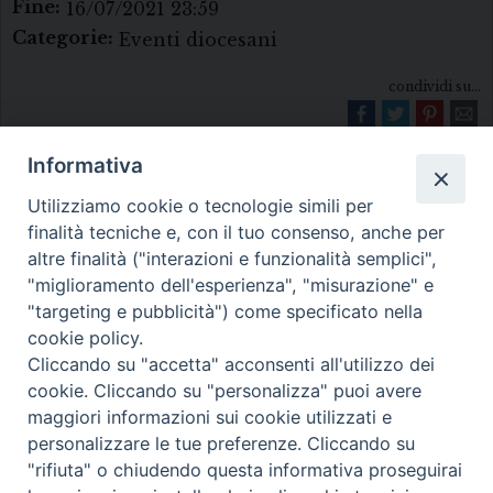
Fine:
16/07/2021 23:59
Categorie:
Eventi diocesani
condividi su...
Informativa
Utilizziamo cookie o tecnologie simili per
finalità tecniche e, con il tuo consenso, anche per
altre finalità ("interazioni e funzionalità semplici",
"miglioramento dell'esperienza", "misurazione" e
Diocesi di Melfi Rapolla Venosa
"targeting e pubblicità") come specificato nella
cookie policy.
• Largo Duomo, 12 - 85025 MELFI (PZ) •
Cliccando su "accetta" acconsenti all'utilizzo dei
Tel. 0972238604
cookie. Cliccando su "personalizza" puoi avere
PEC ufficiale della Diocesi:
maggiori informazioni sui cookie utilizzati e
personalizzare le tue preferenze. Cliccando su
diocesi.melfi_rapolla_venosa@legalmail.it
"rifiuta" o chiudendo questa informativa proseguirai