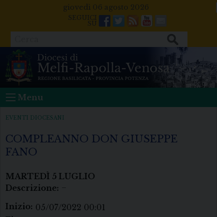
Skip
giovedì 06 agosto 2026
to
Facebook
Twitter
Feeds
Youtube
Mail
content
Cerca
Menu
EVENTI DIOCESANI
COMPLEANNO DON GIUSEPPE
FANO
MARTEDÌ
5
LUGLIO
Descrizione:
–
Inizio:
05/07/2022 00:01