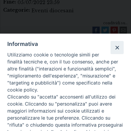
Fine:
05/07/2022 23:59
Categorie:
Eventi diocesani
condividi su...
Informativa
Utilizziamo cookie o tecnologie simili per
finalità tecniche e, con il tuo consenso, anche per
altre finalità ("interazioni e funzionalità semplici",
"miglioramento dell'esperienza", "misurazione" e
Diocesi di Melfi Rapolla Venosa
"targeting e pubblicità") come specificato nella
cookie policy.
• Largo Duomo, 12 - 85025 MELFI (PZ) •
Cliccando su "accetta" acconsenti all'utilizzo dei
Tel. 0972238604
cookie. Cliccando su "personalizza" puoi avere
PEC ufficiale della Diocesi:
maggiori informazioni sui cookie utilizzati e
personalizzare le tue preferenze. Cliccando su
diocesi.melfi_rapolla_venosa@legalmail.it
"rifiuta" o chiudendo questa informativa proseguirai