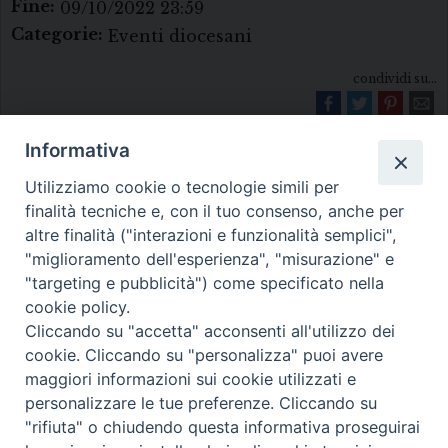
Fine:
09/10/2022 23:59
Categorie:
Eventi diocesani
condividi su...
Informativa
Utilizziamo cookie o tecnologie simili per
finalità tecniche e, con il tuo consenso, anche per
altre finalità ("interazioni e funzionalità semplici",
"miglioramento dell'esperienza", "misurazione" e
Diocesi di Melfi Rapolla Venosa
"targeting e pubblicità") come specificato nella
cookie policy.
• Largo Duomo, 12 - 85025 MELFI (PZ) •
Cliccando su "accetta" acconsenti all'utilizzo dei
Tel. 0972238604
cookie. Cliccando su "personalizza" puoi avere
PEC ufficiale della Diocesi:
maggiori informazioni sui cookie utilizzati e
personalizzare le tue preferenze. Cliccando su
diocesi.melfi_rapolla_venosa@legalmail.it
"rifiuta" o chiudendo questa informativa proseguirai