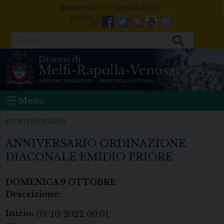
Skip
domenica 09 agosto 2026
to
Facebook
Twitter
Feeds
Youtube
Mail
content
Cerca
Menu
EVENTI DIOCESANI
ANNIVERSARIO ORDINAZIONE
DIACONALE EMIDIO PRIORE
DOMENICA
9
OTTOBRE
Descrizione:
–
Inizio:
09/10/2022 00:01