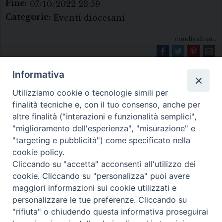
Fine:
07/10/2022 23:59
Categorie:
Eventi diocesani
condividi su...
Informativa
Utilizziamo cookie o tecnologie simili per
finalità tecniche e, con il tuo consenso, anche per
altre finalità ("interazioni e funzionalità semplici",
"miglioramento dell'esperienza", "misurazione" e
Diocesi di Melfi Rapolla Venosa
"targeting e pubblicità") come specificato nella
cookie policy.
• Largo Duomo, 12 - 85025 MELFI (PZ) •
Cliccando su "accetta" acconsenti all'utilizzo dei
Tel. 0972238604
cookie. Cliccando su "personalizza" puoi avere
PEC ufficiale della Diocesi:
maggiori informazioni sui cookie utilizzati e
personalizzare le tue preferenze. Cliccando su
diocesi.melfi_rapolla_venosa@legalmail.it
"rifiuta" o chiudendo questa informativa proseguirai