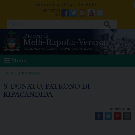
Skip
domenica 09 agosto 2026
to
Facebook
Twitter
Feeds
Youtube
Mail
content
Cerca
Menu
EVENTI DIOCESANI
S. DONATO, PATRONO DI
RIPACANDIDA
condividi su...