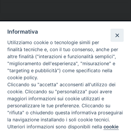
Informativa
Diocesi di Melfi Rapolla Venosa
Utilizziamo cookie o tecnologie simili per
• Largo Duomo, 12 - 85025 MELFI (PZ) •
finalità tecniche e, con il tuo consenso, anche per
Tel. 0972238604
altre finalità ("interazioni e funzionalità semplici",
PEC ufficiale della Diocesi:
"miglioramento dell'esperienza", "misurazione" e
"targeting e pubblicità") come specificato nella
diocesi.melfi_rapolla_venosa@legalmail.it
cookie policy.
Cliccando su "accetta" acconsenti all'utilizzo dei
cookie. Cliccando su "personalizza" puoi avere
maggiori informazioni sui cookie utilizzati e
personalizzare le tue preferenze. Cliccando su
"rifiuta" o chiudendo questa informativa proseguirai
la navigazione installando i soli cookie tecnici.
Ulteriori informazioni sono disponibili nella
cookie
Preferenze Cookie