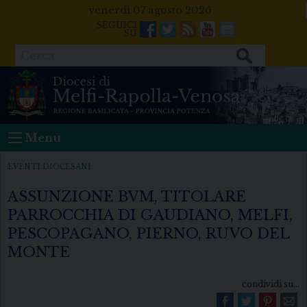
Skip
venerdì 07 agosto 2026
to
Facebook
Twitter
Feeds
Youtube
Mail
content
Cerca
Menu
EVENTI DIOCESANI
ASSUNZIONE BVM, TITOLARE
PARROCCHIA DI GAUDIANO, MELFI,
PESCOPAGANO, PIERNO, RUVO DEL
MONTE
condividi su...