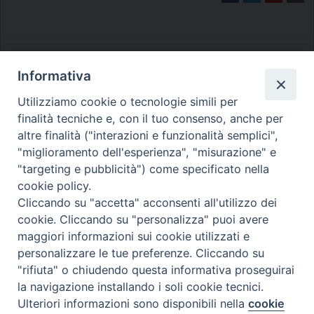
Informativa
Utilizziamo cookie o tecnologie simili per
finalità tecniche e, con il tuo consenso, anche per
Diocesi di Melfi Rapolla Venosa
altre finalità ("interazioni e funzionalità semplici",
• Largo Duomo, 12 - 85025 MELFI (PZ) •
"miglioramento dell'esperienza", "misurazione" e
Tel. 0972238604
"targeting e pubblicità") come specificato nella
cookie policy.
PEC ufficiale della Diocesi:
Cliccando su "accetta" acconsenti all'utilizzo dei
diocesi.melfi_rapolla_venosa@legalmail.it
cookie. Cliccando su "personalizza" puoi avere
maggiori informazioni sui cookie utilizzati e
personalizzare le tue preferenze. Cliccando su
"rifiuta" o chiudendo questa informativa proseguirai
la navigazione installando i soli cookie tecnici.
Ulteriori informazioni sono disponibili nella
cookie
Preferenze Cookie