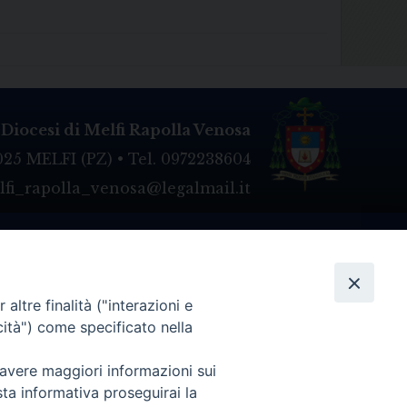
Diocesi di Melfi Rapolla Venosa
025 MELFI (PZ) • Tel. 0972238604
melfi_rapolla_venosa@legalmail.it
altre finalità ("interazioni e
cità") come specificato nella
 avere maggiori informazioni sui
sta informativa proseguirai la