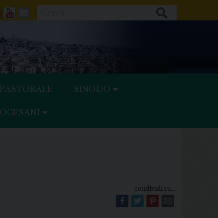
Cerca
ok
tter
Feeds
Youtube
Mail
 PASTORALE
SINODO
IOCESANI
condividi su...