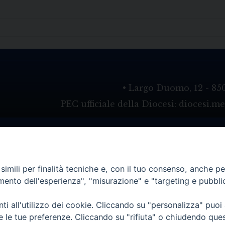
• Largo Duomo, 12 - 85
PEC ufficiale della Diocesi: diocesi.
imili per finalità tecniche e, con il tuo consenso, anche per 
amento dell'esperienza", "misurazione" e "targeting e pubbli
i all'utilizzo dei cookie. Cliccando su "personalizza" puoi
re le tue preferenze. Cliccando su "rifiuta" o chiudendo que