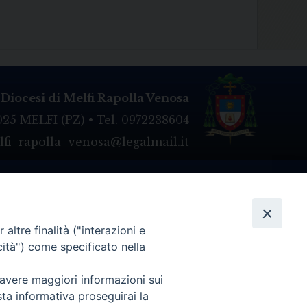
Diocesi di Melfi Rapolla Venosa
025 MELFI (PZ) • Tel. 0972238604
melfi_rapolla_venosa@legalmail.it
altre finalità ("interazioni e
cità") come specificato nella
 avere maggiori informazioni sui
sta informativa proseguirai la