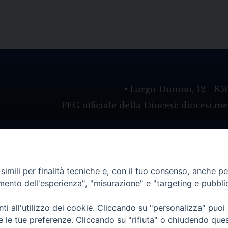
• Largo Duomo, 12 - 85
PEC ufficiale della Diocesi: diocesi.
imili per finalità tecniche e, con il tuo consenso, anche per 
amento dell'esperienza", "misurazione" e "targeting e pubbli
i all'utilizzo dei cookie. Cliccando su "personalizza" puoi
re le tue preferenze. Cliccando su "rifiuta" o chiudendo que