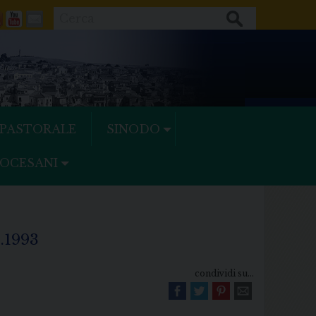
Cerca
ok
tter
Feeds
Youtube
Mail
 PASTORALE
SINODO
IOCESANI
1993
condividi su...