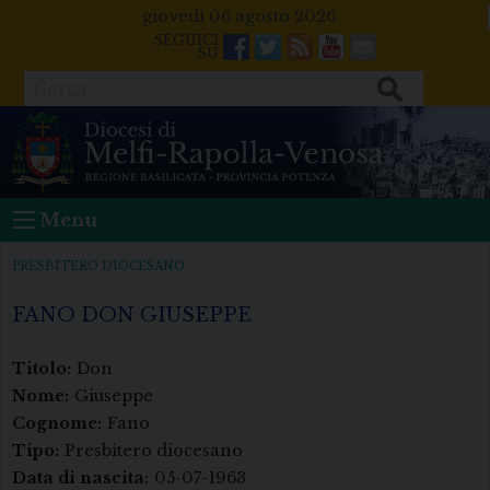
Skip
giovedì 06 agosto 2026
to
Facebook
Twitter
Feeds
Youtube
Mail
content
Cerca
Menu
PRESBITERO DIOCESANO
FANO DON GIUSEPPE
Titolo:
Don
Nome:
Giuseppe
Cognome:
Fano
Tipo:
Presbitero diocesano
Data di nascita:
05-07-1963