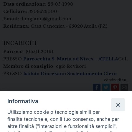
Data ordinazione:
26-05-1990
Cellulare:
3209523000
Email:
dongfano@gmail.com
Residenza:
Casa Canonica - 85020 Atella (PZ)
INCARICHI
Parroco
(06.01.2019)
PRESSO
Parrocchia S. Maria ad Nives – ATELLA
Coll
Membro di consiglio
egio Revisori
PRESSO
Istituto Diocesano Sostentamento Clero
condividi su...
Informativa
Utilizziamo cookie o tecnologie simili per
finalità tecniche e, con il tuo consenso, anche per
altre finalità ("interazioni e funzionalità semplici",