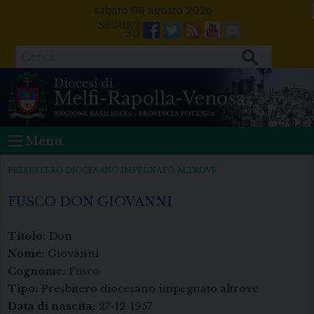
Skip
sabato 08 agosto 2026
to
Facebook
Twitter
Feeds
Youtube
Mail
content
Cerca
Menu
PRESBITERO DIOCESANO IMPEGNATO ALTROVE
FUSCO DON GIOVANNI
Titolo:
Don
Nome:
Giovanni
Cognome:
Fusco
Tipo:
Presbitero diocesano impegnato altrove
Data di nascita:
27-12-1957