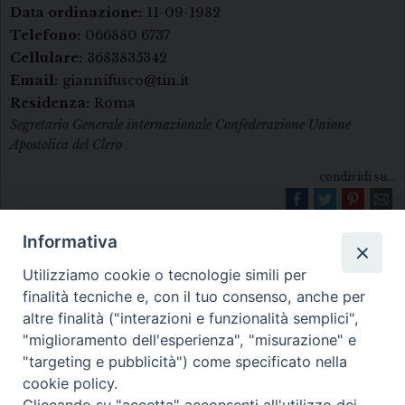
Data ordinazione:
11-09-1982
Telefono:
066880 6737
Cellulare:
3683835342
Email:
giannifusco@tin.it
Residenza:
Roma
Segretario Generale internazionale Confederazione Unione
Apostolica del Clero
condividi su...
Informativa
Utilizziamo cookie o tecnologie simili per
finalità tecniche e, con il tuo consenso, anche per
altre finalità ("interazioni e funzionalità semplici",
"miglioramento dell'esperienza", "misurazione" e
Diocesi di Melfi Rapolla Venosa
"targeting e pubblicità") come specificato nella
cookie policy.
• Largo Duomo, 12 - 85025 MELFI (PZ) •