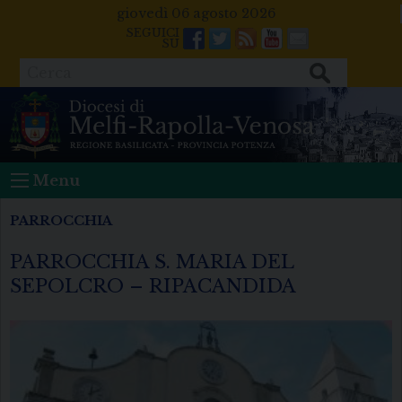
Skip
giovedì 06 agosto 2026
to
Facebook
Twitter
Feeds
Youtube
Mail
content
Cerca
Menu
PARROCCHIA
PARROCCHIA S. MARIA DEL
SEPOLCRO – RIPACANDIDA