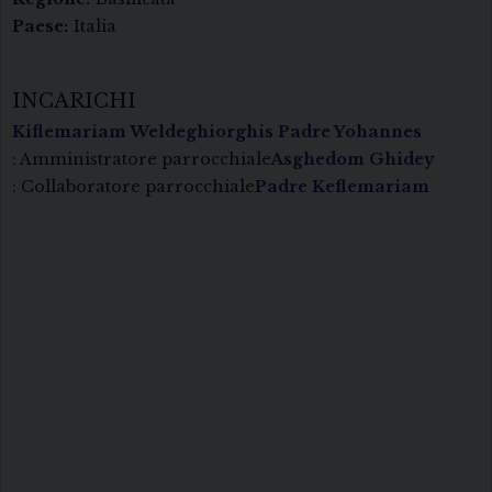
Paese:
Italia
INCARICHI
Kiflemariam Weldeghiorghis Padre Yohannes
: Amministratore parrocchiale
Asghedom Ghidey
: Collaboratore parrocchiale
Padre Keflemariam