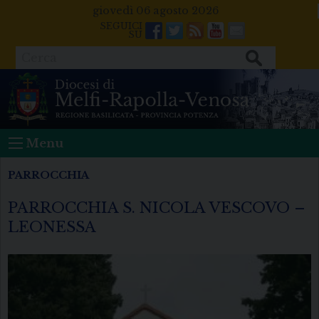
Skip
giovedì 06 agosto 2026
to
Facebook
Twitter
Feeds
Youtube
Mail
content
Cerca
Menu
PARROCCHIA
PARROCCHIA S. NICOLA VESCOVO –
LEONESSA