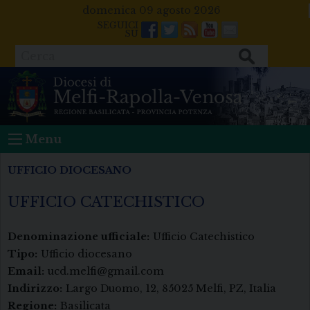
Skip
domenica 09 agosto 2026
to
Facebook
Twitter
Feeds
Youtube
Mail
content
Cerca
Menu
UFFICIO DIOCESANO
UFFICIO CATECHISTICO
Denominazione ufficiale:
Ufficio Catechistico
Tipo:
Ufficio diocesano
Email:
ucd.melfi@gmail.com
Indirizzo:
Largo Duomo, 12, 85025 Melfi, PZ, Italia
Regione:
Basilicata