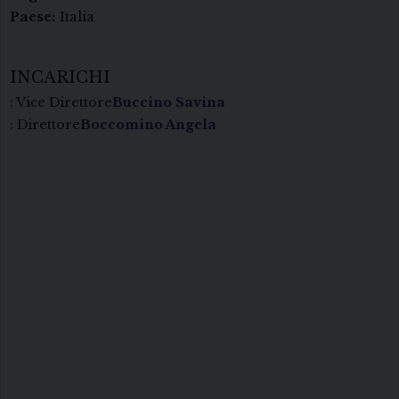
Paese:
Italia
INCARICHI
: Vice Direttore
Buccino Savina
: Direttore
Boccomino Angela