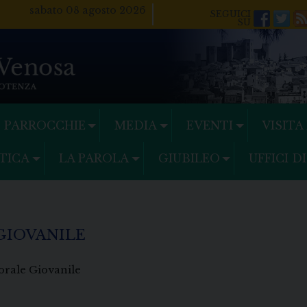
sabato 08 agosto 2026
Facebo
Twi
PARROCCHIE
MEDIA
EVENTI
VISITA
TICA
LA PAROLA
GIUBILEO
UFFICI D
 GIOVANILE
torale Giovanile