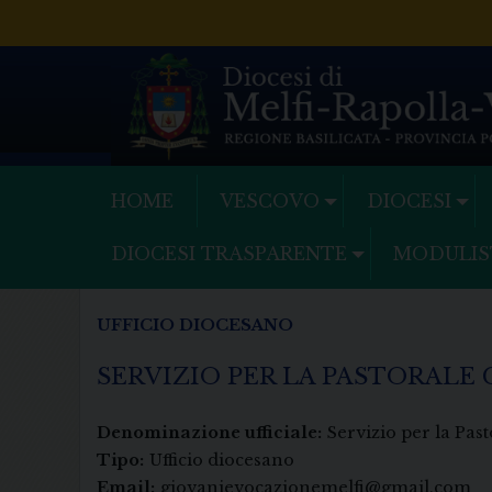
Skip
to
content
HOME
VESCOVO
DIOCESI
DIOCESI TRASPARENTE
MODULIS
UFFICIO DIOCESANO
SERVIZIO PER LA PASTORALE
Denominazione ufficiale:
Servizio per la Pas
Tipo:
Ufficio diocesano
Email:
giovanievocazionemelfi@gmail.com