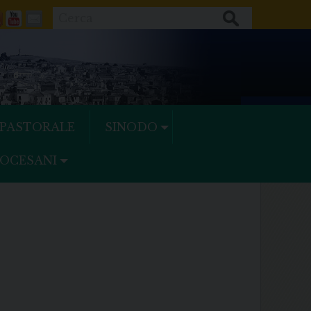
Cerca
ok
tter
Feeds
Youtube
Mail
 PASTORALE
SINODO
IOCESANI