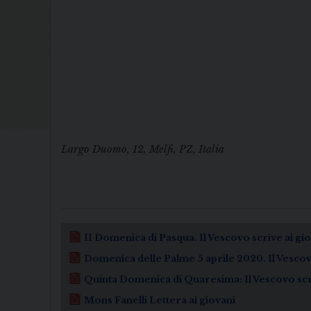
Largo Duomo, 12, Melfi, PZ, Italia
II Domenica di Pasqua. Il Vescovo scrive ai gi
Domenica delle Palme 5 aprile 2020. Il Vescovo
Quinta Domenica di Quaresima: Il Vescovo scri
Mons Fanelli Lettera ai giovani