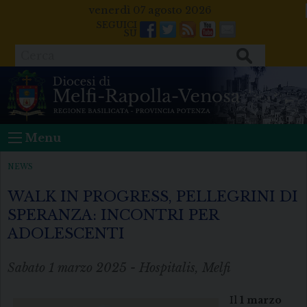
Skip
venerdì 07 agosto 2026
to
Facebook
Twitter
Feeds
Youtube
Mail
content
Cerca
Menu
NEWS
WALK IN PROGRESS, PELLEGRINI DI
SPERANZA: INCONTRI PER
ADOLESCENTI
Sabato 1 marzo 2025 - Hospitalis, Melfi
Il
1 marzo