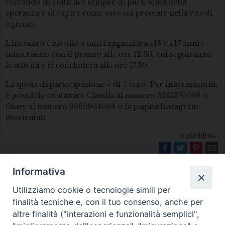
cercando di coltivare sempre di più il tema della
speranza e di capire come esso sia presente nella vita di
ognuno.
L’incontro è rivolto a tutti i ragazzi tra i 13 e i 17 anni e
inizieranno con il pranzo alle ore 12.30, cui seguiranno
le attività e si concluderà alle ore 17.30.
La quota di partecipazione è di 5 euro. Per informazioni,
è possibile contattare Claudia al numero 3281370066 o
Giusy al numero 3669904094 o la pagina Instagram
@orientati_.
condividi su...
Informativa
Utilizziamo cookie o tecnologie simili per
finalità tecniche e, con il tuo consenso, anche per
altre finalità ("interazioni e funzionalità semplici",