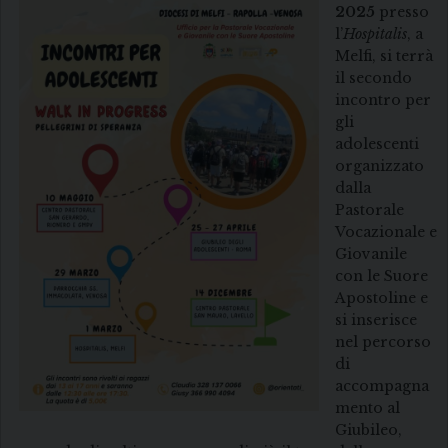
2025
presso
l’
Hospitalis
, a
Melfi, si terrà
il secondo
incontro per
gli
adolescenti
organizzato
dalla
Pastorale
Vocazionale e
Giovanile
con le Suore
Apostoline e
si inserisce
nel percorso
di
accompagna
mento al
Giubileo,