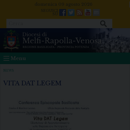
Skip
domenica 09 agosto 2026
to
Facebook
Twitter
Feeds
Youtube
Mail
content
Cerca
Menu
NEWS
VITA DAT LEGEM