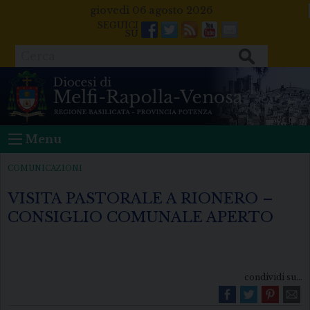
Skip
giovedì 06 agosto 2026
to
Facebook
Twitter
Feeds
Youtube
Mail
content
Cerca
Menu
COMUNICAZIONI
VISITA PASTORALE A RIONERO –
CONSIGLIO COMUNALE APERTO
condividi su...