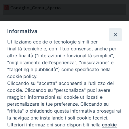
Consiglio_Comu_Aperto
Informativa
Utilizziamo cookie o tecnologie simili per
finalità tecniche e, con il tuo consenso, anche per
altre finalità ("interazioni e funzionalità semplici",
Diocesi di Melfi Rapolla Venosa
"miglioramento dell'esperienza", "misurazione" e
"targeting e pubblicità") come specificato nella
• Largo Duomo, 12 - 85025 MELFI (PZ) •
cookie policy.
Tel. 0972238604
Cliccando su "accetta" acconsenti all'utilizzo dei
PEC ufficiale della Diocesi:
cookie. Cliccando su "personalizza" puoi avere
maggiori informazioni sui cookie utilizzati e
diocesi.melfi_rapolla_venosa@legalmail.it
personalizzare le tue preferenze. Cliccando su
"rifiuta" o chiudendo questa informativa proseguirai
la navigazione installando i soli cookie tecnici.
Ulteriori informazioni sono disponibili nella
cookie
Preferenze Cookie