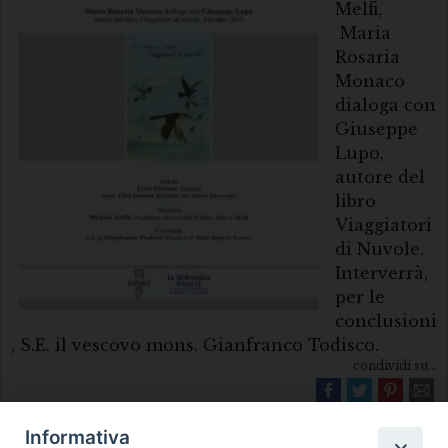
Melfi,
Maria
Rosaria
Monaco
dialoga con
Giuseppe
Lupo,
autore del
libro
Viaggiatori
di Nuvole.
Interverrà,
per le
conclusioni
, S.E. il vescovo mons. Gianfranco Todisco.
condividi su...
Informativa