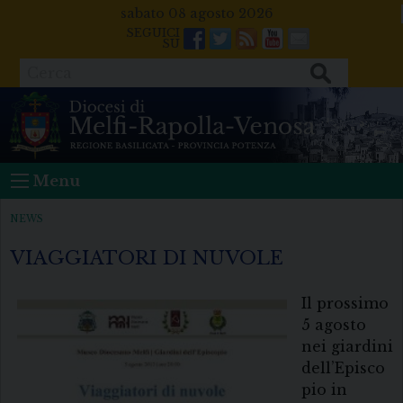
Skip
sabato 08 agosto 2026
to
Facebook
Twitter
Feeds
Youtube
Mail
content
Cerca
Menu
NEWS
VIAGGIATORI DI NUVOLE
Il prossimo
5 agosto
nei giardini
dell’Episco
pio in