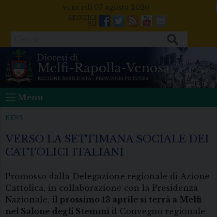
Skip
venerdì 07 agosto 2026
to
Facebook
Twitter
Feeds
Youtube
Mail
content
Cerca
Menu
NEWS
VERSO LA SETTIMANA SOCIALE DEI
CATTOLICI ITALIANI
Promosso dalla Delegazione regionale di Azione
Cattolica, in collaborazione con la Presidenza
Nazionale,
il prossimo 13 aprile si terrà a Melfi
nel Salone degli Stemmi
il Convegno regionale