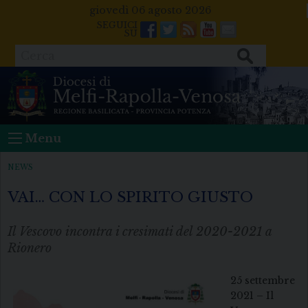
Skip
giovedì 06 agosto 2026
to
Facebook
Twitter
Feeds
Youtube
Mail
content
Cerca
Menu
NEWS
VAI… CON LO SPIRITO GIUSTO
Il Vescovo incontra i cresimati del 2020-2021 a
Rionero
25 settembre
2021 – Il