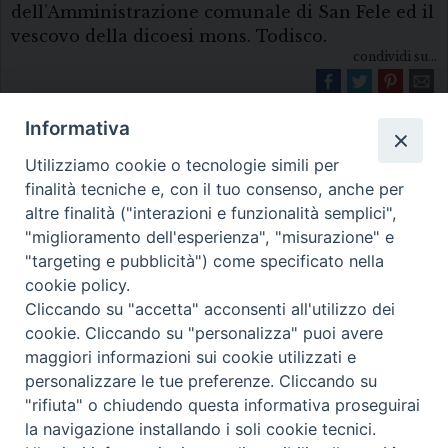
dell’Amministrazione comunale di San Fele ed il
vescovo della dicoesi mons. Todisco.
condividi su...
Informativa
Utilizziamo cookie o tecnologie simili per
finalità tecniche e, con il tuo consenso, anche per
altre finalità ("interazioni e funzionalità semplici",
"miglioramento dell'esperienza", "misurazione" e
Diocesi di Melfi Rapolla Venosa
"targeting e pubblicità") come specificato nella
cookie policy.
• Largo Duomo, 12 - 85025 MELFI (PZ) •
Cliccando su "accetta" acconsenti all'utilizzo dei
Tel. 0972238604
cookie. Cliccando su "personalizza" puoi avere
PEC ufficiale della Diocesi:
maggiori informazioni sui cookie utilizzati e
personalizzare le tue preferenze. Cliccando su
diocesi.melfi_rapolla_venosa@legalmail.it
"rifiuta" o chiudendo questa informativa proseguirai
la navigazione installando i soli cookie tecnici.