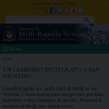
Skip
giovedì 06 agosto 2026
to
Facebook
Twitter
Feeds
Youtube
Mail
content
Cerca
Menu
NEWS
UN GIARDINO INTITOLATO A SAN
GIUSTINO
Lunedì 8 aprile u.s. nella città di Melfi, in via
Venezia, è stato inaugurato un piccolo giardino
intitolato a San Giustino de Jacobis. Presenti il
sindaco di Melfi, una delegazione