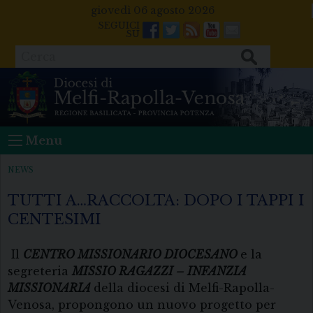
Skip
giovedì 06 agosto 2026
to
Facebook
Twitter
Feeds
Youtube
Mail
content
Cerca
Menu
NEWS
TUTTI A…RACCOLTA: DOPO I TAPPI I
CENTESIMI
Il
C
ENTRO
M
ISSIONARIO
D
IOCESANO
e la
segreteria
M
ISSIO
R
AGAZZI
– I
NFANZIA
M
ISSIONARIA
della diocesi di Melfi-Rapolla-
Venosa, propongono un nuovo progetto per