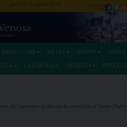
giovedì 06 agosto 2026
Facebo
Twi
PARROCCHIE
MEDIA
EVENTI
VISITA
TICA
LA PAROLA
GIUBILEO
UFFICI D
one del convegno la diocesi ha mandato al Santo Padre