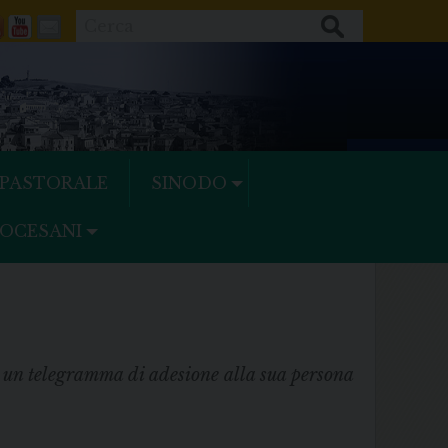
Cerca
ok
tter
Feeds
Youtube
Mail
 PASTORALE
SINODO
IOCESANI
 un telegramma di adesione alla sua persona