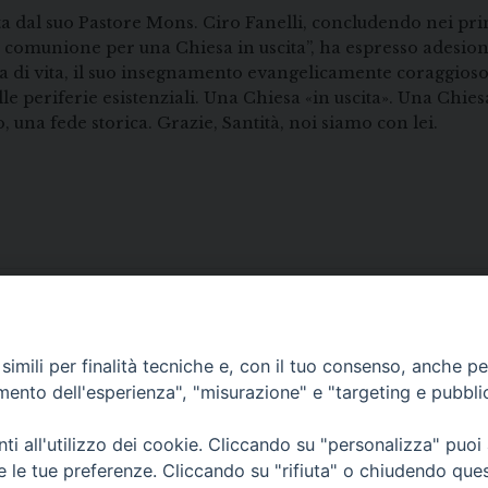
ata dal suo Pastore Mons. Ciro Fanelli, concludendo nei pri
 comunione per una Chiesa in uscita”, ha espresso adesione 
za di vita, il suo insegnamento evangelicamente coraggioso
le periferie esistenziali. Una Chiesa «in uscita». Una Chi
 una fede storica. Grazie, Santità, noi siamo con lei.
imili per finalità tecniche e, con il tuo consenso, anche per 
amento dell'esperienza", "misurazione" e "targeting e pubbli
• Largo Duomo, 12 - 85
i all'utilizzo dei cookie. Cliccando su "personalizza" puoi
PEC ufficiale della Diocesi: diocesi.
re le tue preferenze. Cliccando su "rifiuta" o chiudendo que