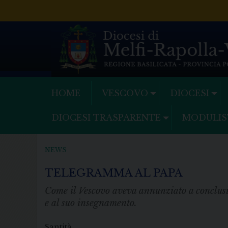
Skip
to
content
HOME
VESCOVO
DIOCESI
DIOCESI TRASPARENTE
MODULIS
NEWS
TELEGRAMMA AL PAPA
Come il Vescovo aveva annunziato a conclusi
e al suo insegnamento.
Santità,