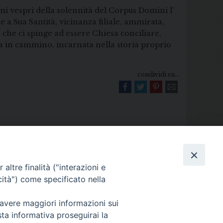
mi vespri della solennità del Corpus Domini l’
a Sua Santità, vicinanza filiale, ammirata,
 che ci spinge ad essere Chiesa conciliare,
esa in cammino, incarnata nella storia proprio
condividi su...
altre finalità ("interazioni e
Diocesi di Melfi Rapolla Venosa
cità") come specificato nella
025 MELFI (PZ) • Tel. 0972238604
 avere maggiori informazioni sui
melfi_rapolla_venosa@legalmail.it
sta informativa proseguirai la