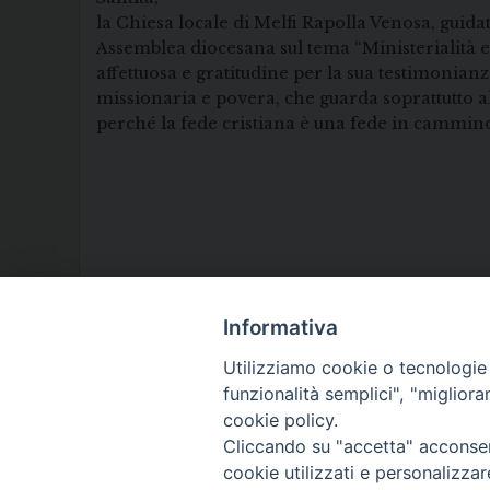
la Chiesa locale di Melfi Rapolla Venosa, guid
Assemblea diocesana sul tema “Ministerialità e
affettuosa e gratitudine per la sua testimonian
missionaria e povera, che guarda soprattutto al
perché la fede cristiana è una fede in cammino,
Informativa
Utilizziamo cookie o tecnologie s
funzionalità semplici", "miglior
cookie policy.
Cliccando su "accetta" acconsent
cookie utilizzati e personalizza