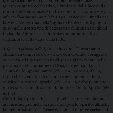
Messa Crismale entro la Solennità di Pentecoste.
Questo contesto celebrativo, illuminato dalla luce della
imminente Pentecoste, è un forte invito a riconoscere
il
primato dello Spirito Santo
(cfr. Papa Francesco, Omelia per
la Messa Vespertina nella Vigilia di Pentecoste, 8 giugno
2019) nella nostra vita di battezzati e di ministri ordinati
inviati dal Signore a testimoniare al mondo la forza
dell’amore, della vita e della fede.
5. Questo
primato dello Spirito
, che come Chiesa siamo
chiamati a confessare e a vivere con docilità, coraggio e
coerenza, è la grande realtà di grazia già presente nella
persona e nella missione di Gesù, che per san Luca è
“l’unto nello Spirito Santo” (cfr. Lc 4,18 e At 10, 37-38),
Colui che è venuto a proclamare nella potenza dello
Spirito “un anno di grazia” (cfr. Lc 4, 19) e che promette
di rivestire i suoi discepoli della “forza” dello Spirito (cfr.
At 1, 8).
Gesù, infatti, prima della sua glorificazione e della sua
ascensione, promette ai suoi discepoli lo Spirito, affinché
la loro missione sia efficace ed abbia il duplice carisma di