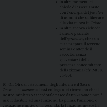
in altri momenti ci
chiede di essere amato
con l’energia del
pescatore
di uomini che sa liberare
alla vita nuova in Cristo;
in altri ancora richiede
l’amore paziente
dell’
agricoltore
, che con
cura prepara il terreno,
semina e attende il
raccolto, senza
spaventarsi della
presenza concomitante
della zizzania (cfr. Mt 13,
24-30).
10. Gli Oli dei catecumeni, degli infermi e il Sacro
Crisma, e l’
unzione
ad essi collegata, ci ricordano che il
nostro ministero sacerdotale nasce da un’
unzione
e non è
mai riducibile ad una funzione. La prima, l’unzione, è
vocazione e mistero; la seconda, la funzione, invece ha