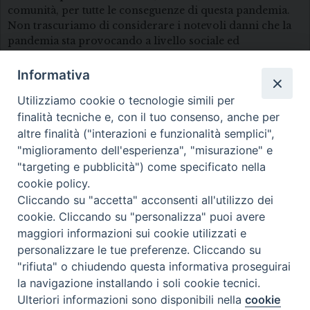
comunità, per tutte le conseguenze di questa pandemia.
Non trascuriamo di considerare i notevoli danni che la
pandemia sta provocando a livello sociale ed
economico.
Informativa
Facciamo in modo che nelle nostre celebrazioni non
manchino momenti di preghiera e di ringraziamento
Utilizziamo cookie o tecnologie simili per
per tutti coloro che si stanno spendendo in questa
finalità tecniche e, con il tuo consenso, anche per
emergenza sanitaria per tutelare la salute di tutti, a
altre finalità ("interazioni e funzionalità semplici",
partire dai medici, infermieri, protezione civile e forze
"miglioramento dell'esperienza", "misurazione" e
dell’ordine.
"targeting e pubblicità") come specificato nella
cookie policy.
Preghiamo anche per chi esercita una responsabilità
Cliccando su "accetta" acconsenti all'utilizzo dei
nella vita politica, amministrativa ed economica,
nazionale e locale, perché, sappiano offrire risposte
cookie. Cliccando su "personalizza" puoi avere
concrete alle famiglie, ai lavoratori, ai senza lavoro, ai
maggiori informazioni sui cookie utilizzati e
più poveri. Non ci sarà vera ripresa se non si tuteleranno
personalizzare le tue preferenze. Cliccando su
le fasce più deboli e vulnerabili. L’economato della
"rifiuta" o chiudendo questa informativa proseguirai
Diocesi sta provvedendo a contattare i singoli Parroci
la navigazione installando i soli cookie tecnici.
per un aiuto alle parrocchie in questa fase di emergenza.
Ulteriori informazioni sono disponibili nella
cookie
Preferenze Cookie