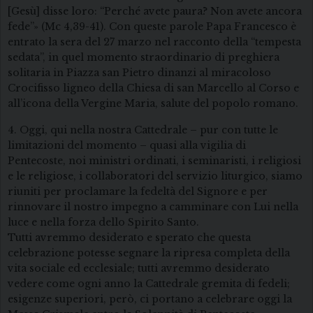
[Gesù] disse loro: “Perché avete paura? Non avete ancora
fede”» (Mc 4,39-41). Con queste parole Papa Francesco è
entrato la sera del 27 marzo nel racconto della “tempesta
sedata”, in quel momento straordinario di preghiera
solitaria in Piazza san Pietro dinanzi al miracoloso
Crocifisso ligneo della Chiesa di san Marcello al Corso e
all’icona della Vergine Maria, salute del popolo romano.
4. Oggi, qui nella nostra Cattedrale – pur con tutte le
limitazioni del momento – quasi alla vigilia di
Pentecoste, noi ministri ordinati, i seminaristi, i religiosi
e le religiose, i collaboratori del servizio liturgico, siamo
riuniti per proclamare la fedeltà del Signore e per
rinnovare il nostro impegno a camminare con Lui nella
luce e nella forza dello Spirito Santo.
Tutti avremmo desiderato e sperato che questa
celebrazione potesse segnare la ripresa completa della
vita sociale ed ecclesiale; tutti avremmo desiderato
vedere come ogni anno la Cattedrale gremita di fedeli;
esigenze superiori, però, ci portano a celebrare oggi la