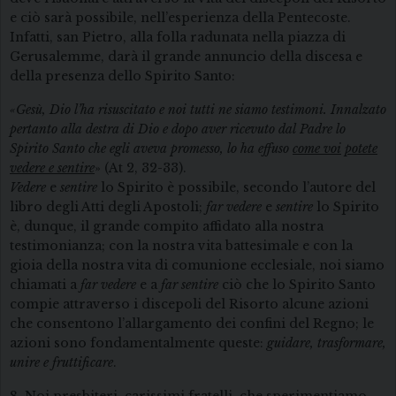
e ciò sarà possibile, nell’esperienza della Pentecoste.
Infatti, san Pietro, alla folla radunata nella piazza di
Gerusalemme, darà il grande annuncio della discesa e
della presenza dello Spirito Santo:
«Gesù, Dio l’ha risuscitato e noi tutti ne siamo testimoni. Innalzato
pertanto alla destra di Dio e dopo aver ricevuto dal Padre lo
Spirito Santo che egli aveva promesso, lo ha effuso
come voi
potete
vedere e sentire
» (At 2, 32-33).
Vedere
e
sentire
lo Spirito è possibile, secondo l’autore del
libro degli Atti degli Apostoli;
far vedere
e
sentire
lo Spirito
è, dunque, il grande compito affidato alla nostra
testimonianza; con la nostra vita battesimale e con la
gioia della nostra vita di comunione ecclesiale, noi siamo
chiamati a
far vedere
e a
far sentire
ciò che lo Spirito Santo
compie attraverso i discepoli del Risorto alcune azioni
che consentono l’allargamento dei confini del Regno; le
azioni sono fondamentalmente queste:
guidare, trasformare,
unire e fruttificare
.