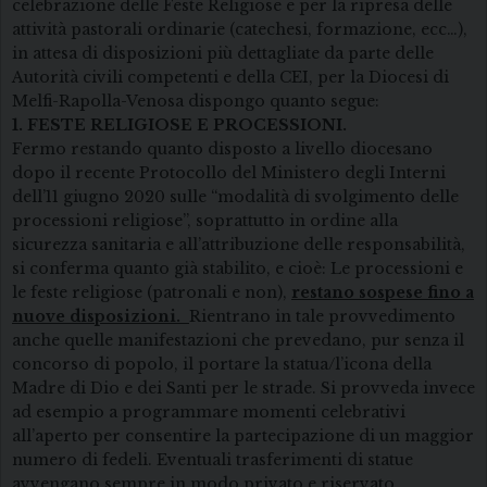
celebrazione delle Feste Religiose e per la ripresa delle
attività pastorali ordinarie (catechesi, formazione, ecc…),
in attesa di disposizioni più dettagliate da parte delle
Autorità civili competenti e della CEI, per la Diocesi di
Melfi-Rapolla-Venosa dispongo quanto segue:
1. FESTE RELIGIOSE E PROCESSIONI.
Fermo restando quanto disposto a livello diocesano
dopo il recente Protocollo del Ministero degli Interni
dell’11 giugno 2020 sulle “modalità di svolgimento delle
processioni religiose”, soprattutto in ordine alla
sicurezza sanitaria e all’attribuzione delle responsabilità,
si conferma quanto già stabilito, e cioè: Le processioni e
le feste religiose (patronali e non),
restano sospese fino a
nuove disposizioni.
Rientrano in tale provvedimento
anche quelle manifestazioni che prevedano, pur senza il
concorso di popolo, il portare la statua/l’icona della
Madre di Dio e dei Santi per le strade. Si provveda invece
ad esempio a programmare momenti celebrativi
all’aperto per consentire la partecipazione di un maggior
numero di fedeli. Eventuali trasferimenti di statue
avvengano sempre in modo privato e riservato.