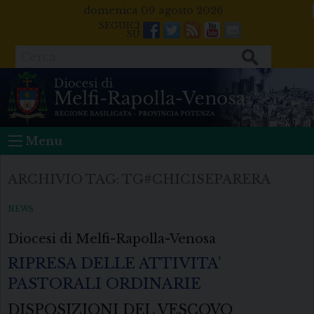
Skip
domenica 09 agosto 2026
to
Facebook
Twitter
Feeds
Youtube
Mail
content
Cerca
Menu
ARCHIVIO TAG:
TG#CHICISEPARERA
NEWS
Diocesi di Melfi-Rapolla-Venosa
RIPRESA DELLE ATTIVITA’
PASTORALI ORDINARIE
DISPOSIZIONI DEL VESCOVO