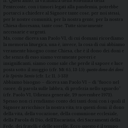
11. Quest’anno, la vicinanza della Solennità della
Pentecoste, con i timori legati alla pandemia, potrebbe
portarci a chiedere al Signore tante cose, per noi stessi,
per le nostre comunità, per la nostra gente, per la nostra
Chiesa diocesana, tante cose. Tutte sicuramente
necessarie e urgenti.
Ma, come diceva san Paolo VI, di cui domani ricordiamo
la memoria liturgica, una è, invece, la cosa di cui abbiamo
veramente bisogno come Chiesa, che è il dono dei doni e
che senza di esso siamo veramente poveri e
insignificanti, siamo come sale che perde il sapore e luce
posta sotto il moggio (cfr. Mt 65, 13-15):
questo dono dei doni
è lo Spirito Santo
(cfr. Lc 11, 5-13)!
Abbiamo bisogno – diceva san Paolo VI – di “fuoco nel
cuore, di parola sulle labbra, di profezia nello sguardo”
(cfr. Paolo VI, Udienza generale, 29 novembre 1972).
Spesso non ci rendiamo conto dei tanti doni con i quali il
Signore arricchisce la nostra vita; tra questi doni: il dono
della vita, della vocazione, della comunione ecclesiale,
della Parola di Dio, dell’Eucaristia, dei Sacramenti della
Fede, dei fratelli e delle sorelle. Ecco questo è il tempo