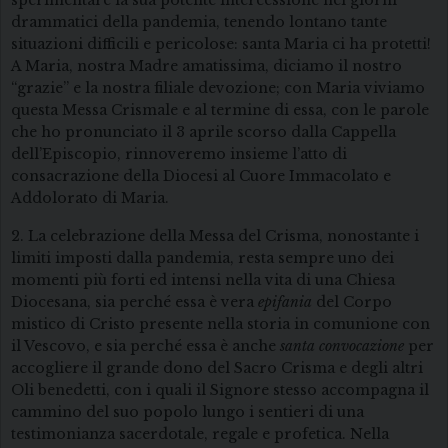
sperimentare la sua potente intercessione nei giorni
drammatici della pandemia, tenendo lontano tante
situazioni difficili e pericolose: santa Maria ci ha protetti!
A Maria, nostra Madre amatissima, diciamo il nostro
“grazie” e la nostra filiale devozione; con Maria viviamo
questa Messa Crismale e al termine di essa, con le parole
che ho pronunciato il 3 aprile scorso dalla Cappella
dell’Episcopio, rinnoveremo insieme l’atto di
consacrazione della Diocesi al Cuore Immacolato e
Addolorato di Maria.
2. La celebrazione della Messa del Crisma, nonostante i
limiti imposti dalla pandemia, resta sempre uno dei
momenti più forti ed intensi nella vita di una Chiesa
Diocesana, sia perché essa è vera
epifania
del Corpo
mistico di Cristo presente nella storia in comunione con
il Vescovo, e sia perché essa è anche
santa convocazione
per
accogliere il grande dono del Sacro Crisma e degli altri
Oli benedetti, con i quali il Signore stesso accompagna il
cammino del suo popolo lungo i sentieri di una
testimonianza sacerdotale, regale e profetica. Nella