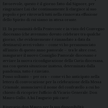
favorevole, questo è il giorno fatto dal Signore, per
ringraziare Lui che continuamente li elargisce al suo
popolo e per ritrovarli tutti nella rinnovata effusione
dello Spirito di cui siamo in attesa orante.
12. In prossimità della Pentecoste e in vista del Convegno
diocesano (che avremmo dovuto celebrare tra qualche
giorno, che evidentemente è rimandato a data da
destinarsi) avrei voluto – come vi ho preannunciato
all’inizio di questo anno pastorale – tra le altre cose,
inaugurare il nuovo Consiglio Pastorale diocesano e
avviare la nuova riconfigurazione della Curia diocesana,
ma con questa situazione inattesa, determinata dalla
pandemia, tutto è rinviato.
Posso soltanto – per ora – come vi ho anticipato nella
lettera di convocazione per la celebrazione della Messa
Crismale, annunciarvi il nome del confratello a cui ho
chiesto di ricoprire l’ufficio di Vicario Generale: Don
Mauro Gallo. A lui l’augurio più caro!
Ringrazio don Mauro per la sua disponibilità;