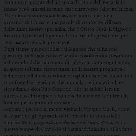
comunitariamente della Parola di Dio e dell’Eucaristia,
siamo però entrati in tante case attraverso i diversi mezzi
di comunicazione sociale assicurando a tutti una
presenza di Chiesa e una parola di conforto, riflesso
della unica nostra speranza, che è Cristo Gesù, il Signore
Risorto. Grazie ad ognuno di voi, fratelli presbiteri, per
aver assicurato tale presenza!
Oggi siamo qui per lodare il Signore che ci ha resi
partecipi della sua consacrazione costituendoci testimoni
nel mondo della sua opera di salvezza. Come ogni anno,
in questa solenne circostanza, nella nostra preghiera e
nel nostro affetto sacerdotale vogliamo sentire vicini tutti
i confratelli assenti, perché ammalati, e in particolare
ricordiamo don Vito Comodo, che ha subito ieri un
intervento chirurgico; i confratelli anziani; i confratelli
lontani per ragioni di ministero.
Sentiamo particolarmente vicina la Vergine Maria, come
la sentirono gli Apostoli nel Cenacolo in attesa dello
Spirito. Maria,
segno di consolazione e di sicura speranza
, in
questo tempo di Covid-19 ci è stata vicinissima, ci ha fatto