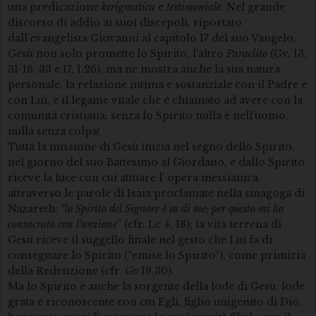
una predicazione
kerigmatica
e
testimoniale
. Nel grande
discorso di addio ai suoi discepoli, riportato
dall’evangelista Giovanni al capitolo 17 del suo Vangelo,
Gesù non solo promette lo Spirito, l’altro
Paraclito
(Gv. 13,
31-16, 33 e 17, 1.26), ma ne mostra anche la sua natura
personale, la relazione intima e sostanziale con il Padre e
con Lui, e il legame vitale che è chiamato ad avere con la
comunità cristiana: senza lo Spirito nulla è nell’uomo,
nulla senza colpa!
Tutta la missione di Gesù inizia nel segno dello Spirito,
nel giorno del suo Battesimo al Giordano, e dallo Spirito
riceve la luce con cui attuare l’ opera messianica
attraverso le parole di Isaia proclamate nella sinagoga di
Nazareth:
“lo Spirito del Signore è su di me; per questo mi ha
consacrato con l’unzione
” (cfr. Lc 4, 18); la vita terrena di
Gesù riceve il suggello finale nel gesto che Lui fa di
consegnare lo Spirito (“emise lo Spirito”), come primizia
della Redenzione (cfr.
Gv
19,30).
Ma lo Spirito è anche la sorgente della lode di Gesù: lode
grata e riconoscente con cui Egli, figlio unigenito di Dio,