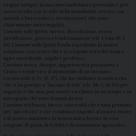
origine sempre in una autocandidatura personale e può
essere svolta con lo stile della mondanità, ovvero con
metodi o burocratici o rivoluzionari, che sono
chiaramente antievangelici.
L’
unzione nello Spirito
, invece, dice elezione, evoca
predilezione, provoca trasformazione (cfr. 1 Sam 16, 1-
13). L’
unzione nello Spirito
fonda soprattutto la nostra
relazione con Cristo che è la sorgente vera del nostro
agire sacerdotale, regale e profetico.
L’
unzione
evoca, dunque, appartenenza permanete a
Cristo e rende vivo il memoriale di un incontro
vocazionale (1 Gv 21, 27), che ha cambiato la nostra vita,
che ci ha portato a “lasciare le reti” (cfr. Mc 1, 16-20) per
seguirlo e che non può essere racchiuso in un tempo e in
uno spazio che sono lontani da noi.
L’
unzione
evidenzia, invece, una realtà che è tutta presente
nel “qui ed ora” e che costituisce rispetto al nostro essere
e al nostro ministero la nostra unica forza e la vera
sorgente di gioia, di fedeltà e di entusiasmo apostolico.