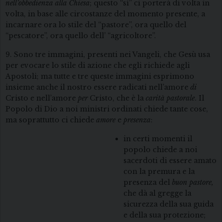
nell’obbedienza alla Chiesa
; questo “sì” ci porterà di volta in
volta, in base alle circostanze del momento presente, a
incarnare ora lo stile del “pastore”, ora quello del
“pescatore”, ora quello dell’ “agricoltore”.
9. Sono tre immagini, presenti nei Vangeli, che Gesù usa
per evocare lo stile di azione che egli richiede agli
Apostoli; ma tutte e tre queste immagini esprimono
insieme anche il nostro essere radicati nell’amore
di
Cristo e nell’amore
per
Cristo, che è la
carità pastorale
. Il
Popolo di Dio a noi ministri ordinati chiede tante cose,
ma soprattutto ci chiede
amore
e
presenza
:
in certi momenti il
popolo chiede a noi
sacerdoti di essere amato
con la premura e la
presenza del
buon pastore,
che dà al gregge la
sicurezza della sua guida
e della sua protezione;