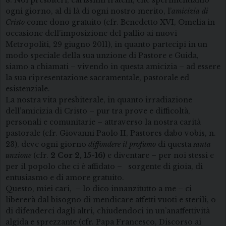
8. Noi presbiteri, carissimi fratelli, che sperimentiamo
ogni giorno, al di là di ogni nostro merito, l’
amicizia di
Cristo
come dono gratuito (cfr. Benedetto XVI, Omelia in
occasione dell’imposizione del pallio ai nuovi
Metropoliti, 29 giugno 2011), in quanto partecipi in un
modo speciale della sua unzione di Pastore e Guida,
siamo a chiamati – vivendo in questa amicizia – ad essere
la sua ripresentazione sacramentale, pastorale ed
esistenziale.
La nostra vita presbiterale, in quanto irradiazione
dell’amicizia di Cristo – pur tra prove e difficoltà,
personali e comunitarie – attraverso la nostra carità
pastorale (cfr. Giovanni Paolo II, Pastores dabo vobis, n.
23), deve ogni giorno
diffondere il profumo
di questa
santa
unzione
(cfr.
2 Cor 2, 15-16)
e diventare – per noi stessi e
per il popolo che ci è affidato – sorgente di gioia, di
entusiasmo e di amore gratuito.
Questo, miei cari, – lo dico innanzitutto a me – ci
libererà dal bisogno di mendicare affetti vuoti e sterili, o
di difenderci dagli altri, chiudendoci in un’anaffettività
algida e sprezzante (cfr. Papa Francesco, Discorso ai