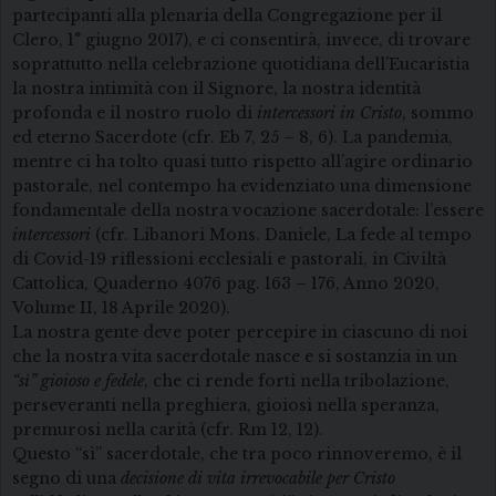
partecipanti alla plenaria della Congregazione per il
Clero, 1° giugno 2017), e ci consentirà, invece, di trovare
soprattutto nella celebrazione quotidiana dell’Eucaristia
la nostra intimità con il Signore, la nostra identità
profonda e il nostro ruolo di
intercessori in Cristo
, sommo
ed eterno Sacerdote (cfr. Eb 7, 25 – 8, 6). La pandemia,
mentre ci ha tolto quasi tutto rispetto all’agire ordinario
pastorale, nel contempo ha evidenziato una dimensione
fondamentale della nostra vocazione sacerdotale: l’essere
intercessori
(cfr. Libanori Mons. Daniele, La fede al tempo
di Covid-19 riflessioni ecclesiali e pastorali, in Civiltà
Cattolica, Quaderno 4076 pag. 163 – 176, Anno 2020,
Volume II, 18 Aprile 2020).
La nostra gente deve poter percepire in ciascuno di noi
che la nostra vita sacerdotale nasce e si sostanzia in un
“sì” gioioso e fedele
, che ci rende forti nella tribolazione,
perseveranti nella preghiera, gioiosi nella speranza,
premurosi nella carità (cfr. Rm 12, 12).
Questo “sì” sacerdotale, che tra poco rinnoveremo, è il
segno di una
decisione di vita irrevocabile per Cristo